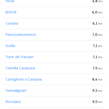
Vicoli
4,8
km
Brittoli
6,0
km
Corvara
6,1
km
Pescosansonesco
7,0
km
Scafa
7,1
km
Torre de' Passeri
7,1
km
Civitella Casanova
7,5
km
Castiglione a Casauria
8,4
km
Turrivalignani
9,2
km
Rosciano
9,5
km