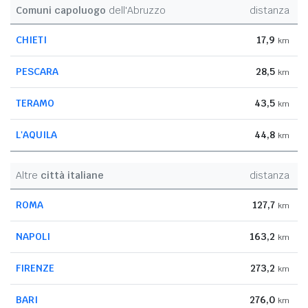
Comuni capoluogo
dell'Abruzzo
distanza
CHIETI
17,9
km
PESCARA
28,5
km
TERAMO
43,5
km
L'AQUILA
44,8
km
Altre
città italiane
distanza
ROMA
127,7
km
NAPOLI
163,2
km
FIRENZE
273,2
km
BARI
276,0
km