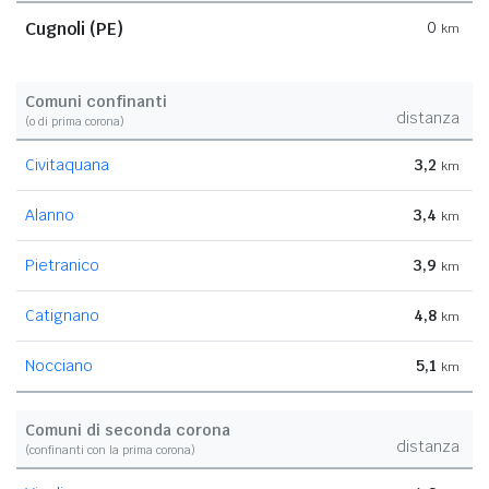
Cugnoli (PE)
0
km
Comuni confinanti
distanza
(o di prima corona)
Civitaquana
3,2
km
Alanno
3,4
km
Pietranico
3,9
km
Catignano
4,8
km
Nocciano
5,1
km
Comuni di seconda corona
distanza
(confinanti con la prima corona)