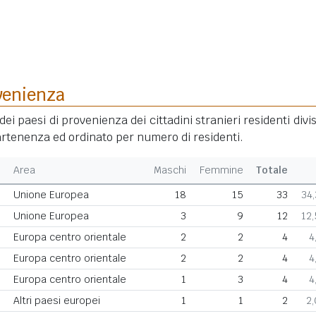
venienza
dei paesi di provenienza dei cittadini stranieri residenti divis
rtenenza ed ordinato per numero di residenti.
Area
Maschi
Femmine
Totale
Unione Europea
18
15
33
34
Unione Europea
3
9
12
12
Europa centro orientale
2
2
4
4
Europa centro orientale
2
2
4
4
Europa centro orientale
1
3
4
4
Altri paesi europei
1
1
2
2