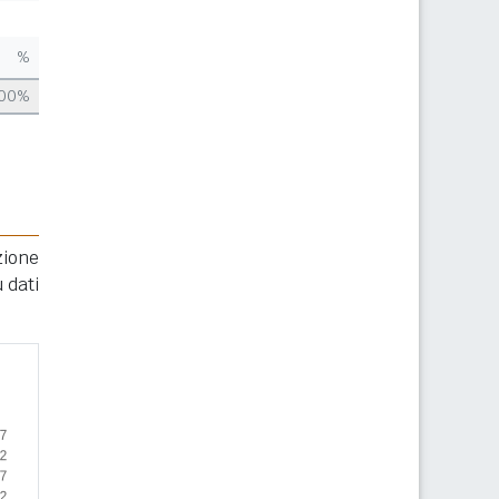
%
,00%
zione
 dati