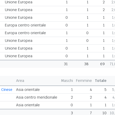
Unione Europea
1
1
2
2
Unione Europea
1
1
2
2
Unione Europea
0
1
1
1
Europa centro orientale
0
1
1
1
Europa centro orientale
1
0
1
1
Unione Europea
1
0
1
1
Unione Europea
0
1
1
1
Unione Europea
0
1
1
1
31
38
69
71
Area
Maschi
Femmine
Totale
 Cinese
Asia orientale
1
4
5
5
Asia centro meridionale
2
2
4
4
Asia orientale
0
1
1
1
3
7
10
10