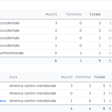
Maschi
Femmine
Totale
 occidentale
3
0
3
3
 occidentale
2
0
2
2
 occidentale
2
0
2
2
 occidentale
1
0
1
1
 settentrionale
0
1
1
1
8
1
9
9
Area
Maschi
Femmine
Totale
America centro meridionale
3
2
5
5
America centro meridionale
0
2
2
2
cana
America centro meridionale
1
0
1
1
4
4
8
8