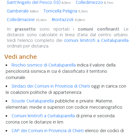
Sant'Angelo del Pesco (IS)
Colledimezzo
8,0km
8,7km
Gamberale
Torricella Peligna
8,8km
9,3km
Colledimacine
Montazzoli
10,4km
10,8km
In
grassetto
sono riportati i
comuni confinanti
. Le
distanze sono calcolate in linea d'aria dal centro urbano.
Vedi l'elenco completo dei
comuni limitrofi a Civitaluparella
ordinati per distanza.
Vedi anche
Rischio sismico di Civitaluparella
indica il valore della
pericolosità sismica in cui è classificato il territorio
comunale.
Sindaci dei Comuni in Provincia di Chieti
oggi in carica con
le coalizioni politiche di appartenenza.
Scuole Civitaluparella
pubbliche e private. Materne,
elementari, medie e superiori con codice meccanografico.
Comuni limitrofi a Civitaluparella
di prima e seconda
corona con le distanze in km.
CAP dei Comuni in Provincia di Chieti
elenco dei codici di