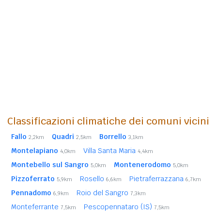
Classificazioni climatiche dei comuni vicini
Fallo
Quadri
Borrello
2,2km
2,5km
3,1km
Montelapiano
Villa Santa Maria
4,0km
4,4km
Montebello sul Sangro
Montenerodomo
5,0km
5,0km
Pizzoferrato
Rosello
Pietraferrazzana
5,9km
6,6km
6,7km
Pennadomo
Roio del Sangro
6,9km
7,3km
Monteferrante
Pescopennataro (IS)
7,5km
7,5km