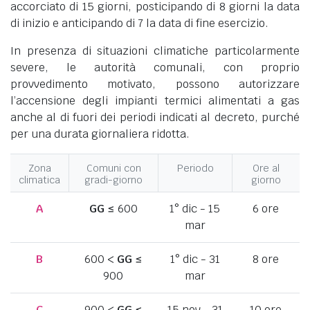
accorciato di 15 giorni, posticipando di 8 giorni la data
di inizio e anticipando di 7 la data di fine esercizio.
In presenza di situazioni climatiche particolarmente
severe, le autorità comunali, con proprio
provvedimento motivato, possono autorizzare
l’accensione degli impianti termici alimentati a gas
anche al di fuori dei periodi indicati al decreto, purché
per una durata giornaliera ridotta.
Zona
Comuni con
Periodo
Ore al
climatica
gradi-giorno
giorno
A
GG
≤ 600
1° dic - 15
6 ore
mar
B
600 <
GG
≤
1° dic - 31
8 ore
900
mar
C
900 <
GG
≤
15 nov - 31
10 ore