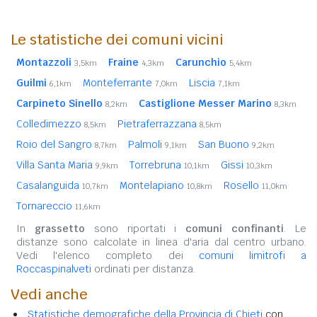
Le statistiche dei comuni vicini
Montazzoli
Fraine
Carunchio
3,5km
4,3km
5,4km
Guilmi
Monteferrante
Liscia
6,1km
7,0km
7,1km
Carpineto Sinello
Castiglione Messer Marino
8,2km
8,3km
Colledimezzo
Pietraferrazzana
8,5km
8,5km
Roio del Sangro
Palmoli
San Buono
8,7km
9,1km
9,2km
Villa Santa Maria
Torrebruna
Gissi
9,9km
10,1km
10,3km
Casalanguida
Montelapiano
Rosello
10,7km
10,8km
11,0km
Tornareccio
11,6km
In
grassetto
sono riportati i
comuni confinanti
. Le
distanze sono calcolate in linea d'aria dal centro urbano.
Vedi l'elenco completo dei
comuni limitrofi a
Roccaspinalveti
ordinati per distanza.
Vedi anche
Statistiche demografiche della Provincia di Chieti
con