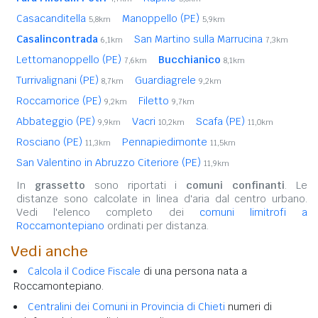
Casacanditella
Manoppello (PE)
5,8km
5,9km
Casalincontrada
San Martino sulla Marrucina
6,1km
7,3km
Lettomanoppello (PE)
Bucchianico
7,6km
8,1km
Turrivalignani (PE)
Guardiagrele
8,7km
9,2km
Roccamorice (PE)
Filetto
9,2km
9,7km
Abbateggio (PE)
Vacri
Scafa (PE)
9,9km
10,2km
11,0km
Rosciano (PE)
Pennapiedimonte
11,3km
11,5km
San Valentino in Abruzzo Citeriore (PE)
11,9km
In
grassetto
sono riportati i
comuni confinanti
. Le
distanze sono calcolate in linea d'aria dal centro urbano.
Vedi l'elenco completo dei
comuni limitrofi a
Roccamontepiano
ordinati per distanza.
Vedi anche
Calcola il Codice Fiscale
di una persona nata a
Roccamontepiano.
Centralini dei Comuni in Provincia di Chieti
numeri di