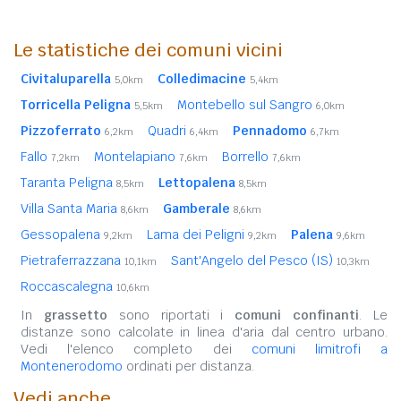
Le statistiche dei comuni vicini
Civitaluparella
Colledimacine
5,0km
5,4km
Torricella Peligna
Montebello sul Sangro
5,5km
6,0km
Pizzoferrato
Quadri
Pennadomo
6,2km
6,4km
6,7km
Fallo
Montelapiano
Borrello
7,2km
7,6km
7,6km
Taranta Peligna
Lettopalena
8,5km
8,5km
Villa Santa Maria
Gamberale
8,6km
8,6km
Gessopalena
Lama dei Peligni
Palena
9,2km
9,2km
9,6km
Pietraferrazzana
Sant'Angelo del Pesco (IS)
10,1km
10,3km
Roccascalegna
10,6km
In
grassetto
sono riportati i
comuni confinanti
. Le
distanze sono calcolate in linea d'aria dal centro urbano.
Vedi l'elenco completo dei
comuni limitrofi a
Montenerodomo
ordinati per distanza.
Vedi anche