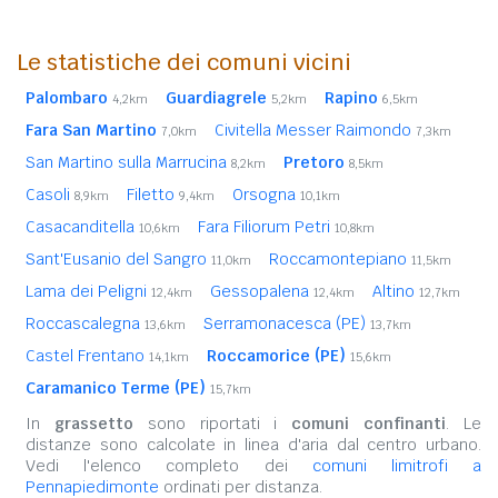
Le statistiche dei comuni vicini
Palombaro
Guardiagrele
Rapino
4,2km
5,2km
6,5km
Fara San Martino
Civitella Messer Raimondo
7,0km
7,3km
San Martino sulla Marrucina
Pretoro
8,2km
8,5km
Casoli
Filetto
Orsogna
8,9km
9,4km
10,1km
Casacanditella
Fara Filiorum Petri
10,6km
10,8km
Sant'Eusanio del Sangro
Roccamontepiano
11,0km
11,5km
Lama dei Peligni
Gessopalena
Altino
12,4km
12,4km
12,7km
Roccascalegna
Serramonacesca (PE)
13,6km
13,7km
Castel Frentano
Roccamorice (PE)
14,1km
15,6km
Caramanico Terme (PE)
15,7km
In
grassetto
sono riportati i
comuni confinanti
. Le
distanze sono calcolate in linea d'aria dal centro urbano.
Vedi l'elenco completo dei
comuni limitrofi a
Pennapiedimonte
ordinati per distanza.