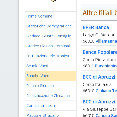
Altre filial
Home Comune
Statistiche Demografiche
BPER Banca
Largo G. Marconi
Sindaco, Giunta, Consiglio
66010
Villamagna
Storico Elezioni Comunali
Banca Popolare 
Fatturazione elettronica
Corso Pierantoni
66011
Bucchianic
Scuole Vacri
Banche Vacri
BCC di Abruzzi
Corso Italia 69
Rischio Sismico
66010
Giuliano T
Classificazione Climatica
BCC di Abruzzi
Comuni Limitrofi
Via Giuseppe Gari
66010
Canosa Sa
Mappa e Stradario