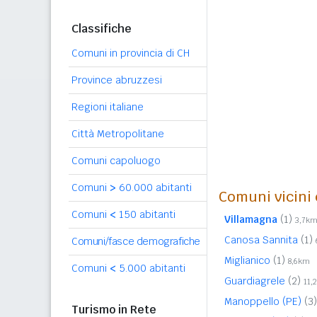
Classifiche
Comuni in provincia di CH
Province abruzzesi
Regioni italiane
Città Metropolitane
Comuni capoluogo
Comuni
>
60.000 abitanti
Comuni vicini 
Comuni
<
150 abitanti
Villamagna
(1)
3,7k
Canosa Sannita
(1)
Comuni/fasce demografiche
Miglianico
(1)
8,6km
Comuni
<
5.000 abitanti
Guardiagrele
(2)
11,
Manoppello (PE)
(3)
Turismo in Rete