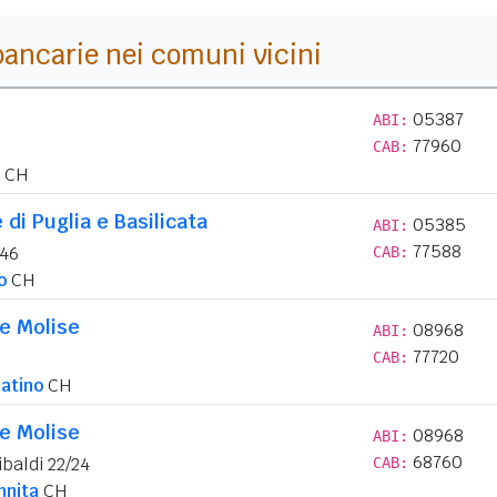
i bancarie nei comuni vicini
05387
ABI:
77960
CAB:
CH
di Puglia e Basilicata
05385
ABI:
77588
 46
CAB:
o
CH
 e Molise
08968
ABI:
77720
CAB:
eatino
CH
 e Molise
08968
ABI:
68760
baldi 22/24
CAB:
nnita
CH