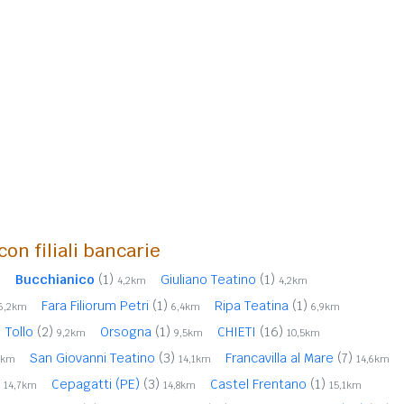
con filiali bancarie
Bucchianico
(1)
Giuliano Teatino
(1)
m
4,2km
4,2km
Fara Filiorum Petri
(1)
Ripa Teatina
(1)
6,2km
6,4km
6,9km
Tollo
(2)
Orsogna
(1)
CHIETI
(16)
9,2km
9,5km
10,5km
San Giovanni Teatino
(3)
Francavilla al Mare
(7)
2km
14,1km
14,6km
Cepagatti (PE)
(3)
Castel Frentano
(1)
14,7km
14,8km
15,1km