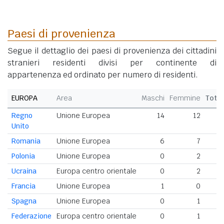
Paesi di provenienza
Segue il dettaglio dei paesi di provenienza dei cittadini
stranieri residenti divisi per continente di
appartenenza ed ordinato per numero di residenti.
EUROPA
Area
Maschi
Femmine
Tota
Regno
Unione Europea
14
12
2
Unito
Romania
Unione Europea
6
7
Polonia
Unione Europea
0
2
Ucraina
Europa centro orientale
0
2
Francia
Unione Europea
1
0
Spagna
Unione Europea
0
1
Federazione
Europa centro orientale
0
1