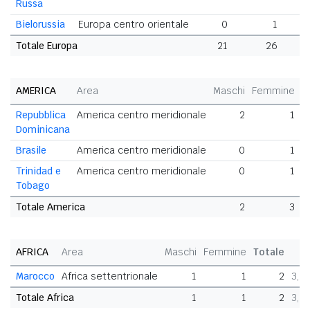
Russa
Bielorussia
Europa centro orientale
0
1
Totale Europa
21
26
AMERICA
Area
Maschi
Femmine
T
Repubblica
America centro meridionale
2
1
Dominicana
Brasile
America centro meridionale
0
1
Trinidad e
America centro meridionale
0
1
Tobago
Totale America
2
3
AFRICA
Area
Maschi
Femmine
Totale
Marocco
Africa settentrionale
1
1
2
3,6
Totale Africa
1
1
2
3,6