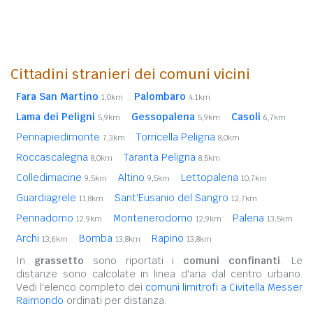
Cittadini stranieri dei comuni vicini
Fara San Martino
Palombaro
1,0km
4,1km
Lama dei Peligni
Gessopalena
Casoli
5,9km
5,9km
6,7km
Pennapiedimonte
Torricella Peligna
7,3km
8,0km
Roccascalegna
Taranta Peligna
8,0km
8,5km
Colledimacine
Altino
Lettopalena
9,5km
9,5km
10,7km
Guardiagrele
Sant'Eusanio del Sangro
11,8km
12,7km
Pennadomo
Montenerodomo
Palena
12,9km
12,9km
13,5km
Archi
Bomba
Rapino
13,6km
13,8km
13,8km
In
grassetto
sono riportati i
comuni confinanti
. Le
distanze sono calcolate in linea d'aria dal centro urbano.
Vedi l'elenco completo dei
comuni limitrofi a Civitella Messer
Raimondo
ordinati per distanza.