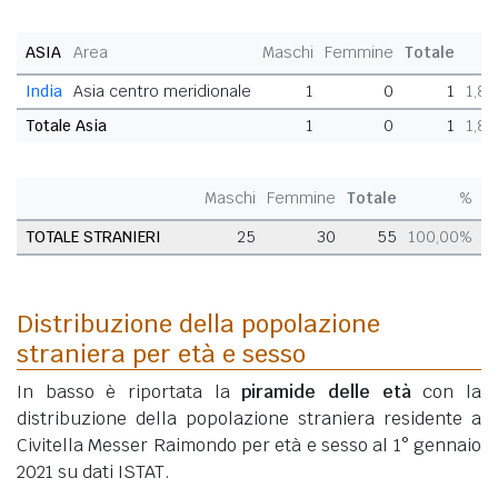
ASIA
Area
Maschi
Femmine
Totale
India
Asia centro meridionale
1
0
1
1,8
Totale Asia
1
0
1
1,8
Maschi
Femmine
Totale
%
TOTALE STRANIERI
25
30
55
100,00%
Distribuzione della popolazione
straniera per età e sesso
In basso è riportata la
piramide delle età
con la
distribuzione della popolazione straniera residente a
Civitella Messer Raimondo per età e sesso al 1° gennaio
2021 su dati ISTAT.