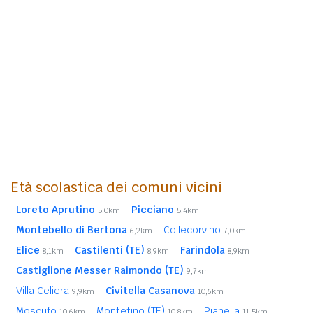
Età scolastica dei comuni vicini
Loreto Aprutino
Picciano
5,0km
5,4km
Montebello di Bertona
Collecorvino
6,2km
7,0km
Elice
Castilenti (TE)
Farindola
8,1km
8,9km
8,9km
Castiglione Messer Raimondo (TE)
9,7km
Villa Celiera
Civitella Casanova
9,9km
10,6km
Moscufo
Montefino (TE)
Pianella
10,6km
10,8km
11,5km