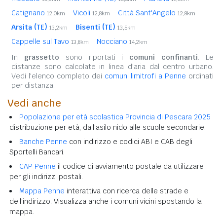
Catignano
Vicoli
Città Sant'Angelo
12,0km
12,8km
12,8km
Arsita (TE)
Bisenti (TE)
13,2km
13,5km
Cappelle sul Tavo
Nocciano
13,8km
14,2km
In
grassetto
sono riportati i
comuni confinanti
. Le
distanze sono calcolate in linea d'aria dal centro urbano.
Vedi l'elenco completo dei
comuni limitrofi a Penne
ordinati
per distanza.
Vedi anche
Popolazione per età scolastica Provincia di Pescara 2025
distribuzione per età, dall'asilo nido alle scuole secondarie.
Banche Penne
con indirizzo e codici ABI e CAB degli
Sportelli Bancari.
CAP Penne
il codice di avviamento postale da utilizzare
per gli indirizzi postali.
Mappa Penne
interattiva con ricerca delle strade e
dell'indirizzo. Visualizza anche i comuni vicini spostando la
mappa.