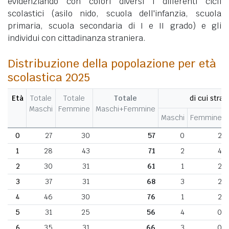
evidenziando con colori diversi i differenti cicli
scolastici (asilo nido, scuola dell'infanzia, scuola
primaria, scuola secondaria di I e II grado) e gli
individui con cittadinanza straniera.
Distribuzione della popolazione per età
scolastica 2025
Età
Totale
Totale
Totale
di cui stran
Maschi
Femmine
Maschi+Femmine
Maschi
Femmine
0
27
30
57
0
2
1
28
43
71
2
4
2
30
31
61
1
2
3
37
31
68
3
2
4
46
30
76
1
2
5
31
25
56
4
0
6
35
31
66
3
0