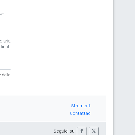
7km
d'aria
inati
e della
Strumenti
Contattaci
Seguici su