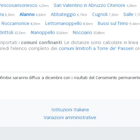
Pescosansonesco
San Valentino in Abruzzo Citeriore
4,2km
4,5km
ara
Alanno
Abbateggio
Cugnoli
Salle
6,1km
6,6km
6,7km
7,1km
7,
Roccamorice
Lettomanoppello
Bussi sul Tirino
8,3km
8,5km
9,4km
Brittoli
Manoppello
Nocciano
10,1km
10,6km
10,8km
iportati i
comuni confinanti
. Le distanze sono calcolate in linea 
 Vedi l'elenco completo dei
comuni limitrofi a Torre de' Passeri
ord
definitivi saranno diffusi a dicembre con i risultati del Censimento permanent
Istituzioni Italiane
Variazioni amministrative