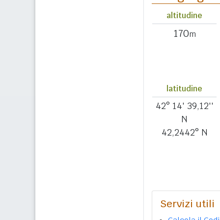
altitudine
170
m
latitudine
42° 14' 39,12''
N
42,2442° N
Servizi utili