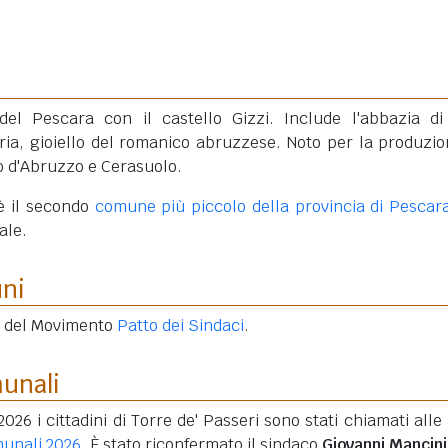
del Pescara con il castello Gizzi. Include l'abbazia d
ia, gioiello del romanico abruzzese. Noto per la produzio
o d'Abruzzo e Cerasuolo.
 è il secondo
comune più piccolo della provincia di Pescar
ale.
uni
e del Movimento
Patto dei Sindaci
.
munali
2026 i cittadini di Torre de' Passeri sono stati chiamati alle
munali 2026
. È stato riconfermato il sindaco
Giovanni Mancini