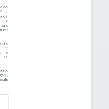
lo del
 Casa
ma
del
orate
rreno
ltima
ono
tanza
rd) e
e dal
zzando
gree,
imale