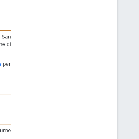
i San
ne di
a
per
 urne
.