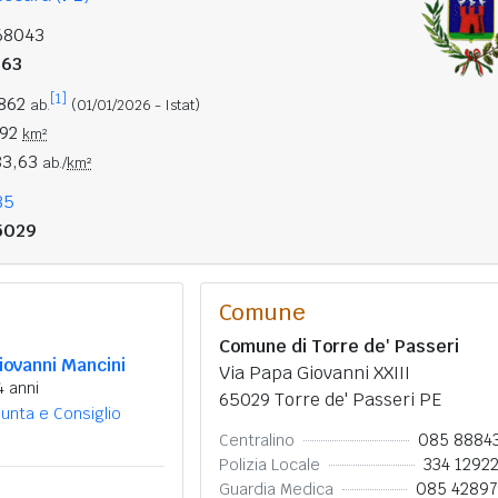
68043
263
[1]
.862
ab.
(01/01/2026 - Istat)
,92
km²
83,63
ab./
km²
85
5029
Comune
Comune di Torre de' Passeri
iovanni Mancini
Via Papa Giovanni XXIII
4 anni
65029 Torre de' Passeri PE
iunta e Consiglio
085 8884
Centralino
334 1292
Polizia Locale
085 4289
Guardia Medica