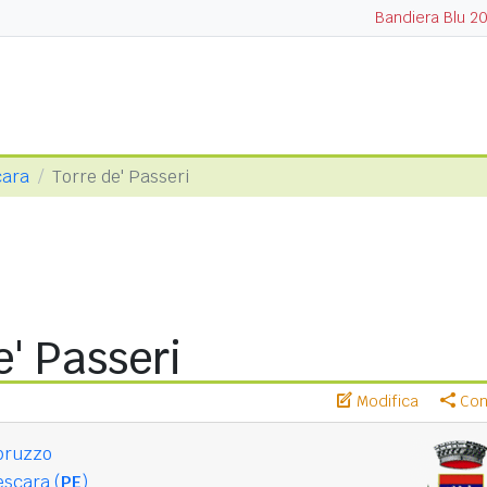
Bandiera Blu 2
cara
Torre de' Passeri
e' Passeri
Modifica
Cond
bruzzo
scara (
PE
)