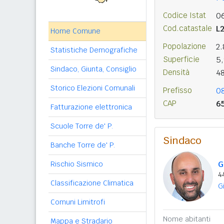
Codice Istat
0
Cod.catastale
L
Home Comune
Popolazione
2
Statistiche Demografiche
Superficie
5
Sindaco, Giunta, Consiglio
Densità
4
Storico Elezioni Comunali
Prefisso
0
CAP
6
Fatturazione elettronica
Scuole Torre de' P.
Sindaco
Banche Torre de' P.
G
Rischio Sismico
4
Classificazione Climatica
G
Comuni Limitrofi
Nome abitanti
Mappa e Stradario