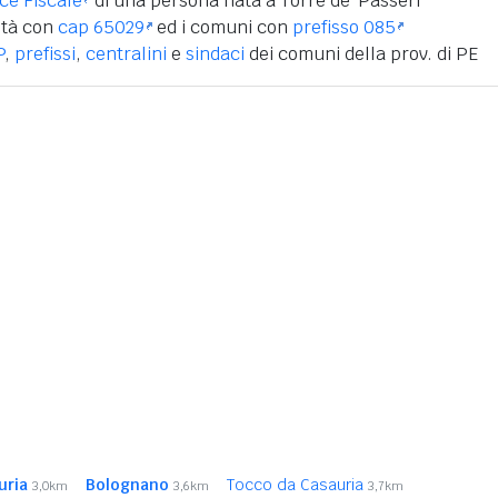
ice Fiscale
di una persona nata a Torre de' Passeri
ità con
cap 65029
ed i comuni con
prefisso 085
P
,
prefissi
,
centralini
e
sindaci
dei comuni della prov. di PE
uria
Bolognano
Tocco da Casauria
3,0km
3,6km
3,7km