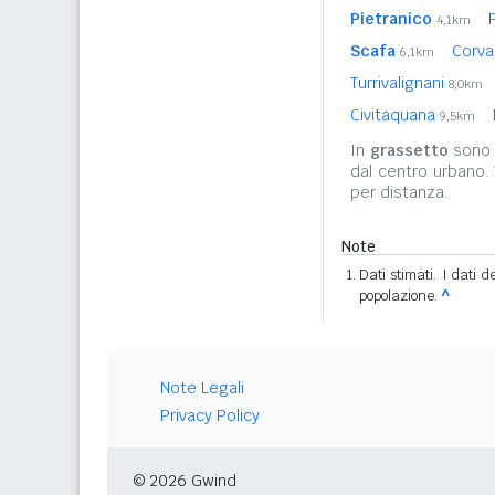
Pietranico
4,1km
Scafa
Corv
6,1km
Turrivalignani
8,0km
Civitaquana
9,5km
In
grassetto
sono r
dal centro urbano.
per distanza.
Note
Dati stimati. I dati 
popolazione.
^
Note Legali
Privacy Policy
© 2026 Gwind