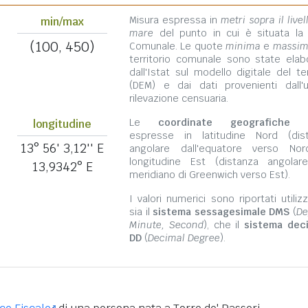
Misura espressa in
metri sopra il livel
min/max
mare
del punto in cui è situata la
(100, 450)
Comunale. Le quote
minima
e
massi
territorio comunale sono state elab
dall'Istat sul modello digitale del te
(DEM) e dai dati provenienti dall'u
rilevazione censuaria.
Le
coordinate geografiche
s
longitudine
espresse in latitudine Nord (dis
13° 56' 3,12'' E
angolare dall'equatore verso No
longitudine Est (distanza angolar
13,9342° E
meridiano di Greenwich verso Est).
I valori numerici sono riportati utili
sia il
sistema sessagesimale DMS
(
De
Minute, Second
), che il
sistema dec
DD
(
Decimal Degree
).