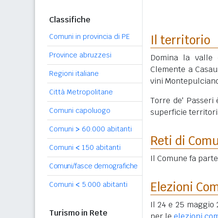
Classifiche
Comuni in provincia di PE
Il territorio
Province abruzzesi
Domina la valle 
Clemente a Casaur
Regioni italiane
vini Montepulcian
Città Metropolitane
Torre de' Passeri
Comuni capoluogo
superficie territori
Comuni
>
60.000 abitanti
Reti di Com
Comuni
<
150 abitanti
Il Comune fa part
Comuni/fasce demografiche
Elezioni Co
Comuni
<
5.000 abitanti
Il 24 e 25 maggio 
Turismo in Rete
per le
elezioni co