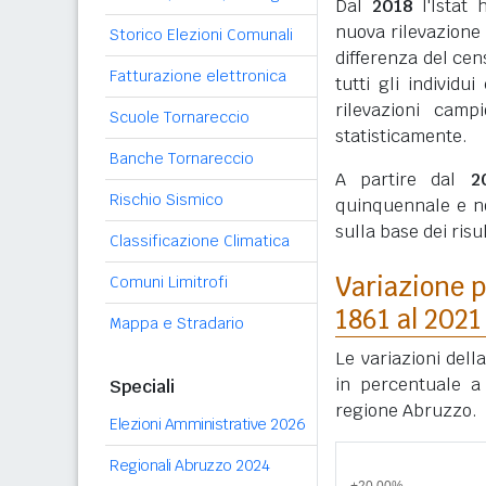
Dal
2018
l'Istat 
nuova rilevazione
Storico Elezioni Comunali
differenza del cen
Fatturazione elettronica
tutti gli individ
rilevazioni camp
Scuole Tornareccio
statisticamente.
Banche Tornareccio
A partire dal
2
Rischio Sismico
quinquennale e n
sulla base dei ris
Classificazione Climatica
Variazione p
Comuni Limitrofi
1861 al 2021
Mappa e Stradario
Le variazioni del
in percentuale a 
Speciali
regione Abruzzo.
Elezioni Amministrative 2026
Regionali Abruzzo 2024