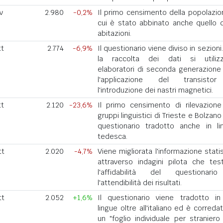
v
2.980
-0,2%
Il primo censimento della popolazio
cui è stato abbinato anche quello d
abitazioni.
tt
2.774
-6,9%
Il questionario viene diviso in sezioni
la raccolta dei dati si utiliz
elaboratori di seconda generazione
l'applicazione del transisto
l'introduzione dei nastri magnetici.
tt
2.120
-23,6%
Il primo censimento di rilevazione
gruppi linguistici di Trieste e Bolzan
questionario tradotto anche in li
tedesca.
tt
2.020
-4,7%
Viene migliorata l'informazione stati
attraverso indagini pilota che tes
l'affidabilità del questionar
l'attendibilità dei risultati.
tt
2.052
+1,6%
Il questionario viene tradotto in
lingue oltre all'italiano ed è correda
un "foglio individuale per straniero