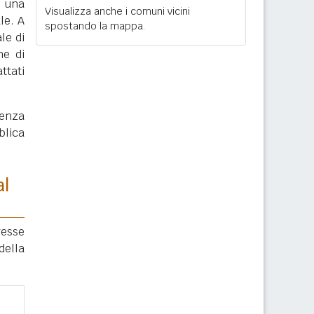
, una
Visualizza anche i comuni vicini
le. A
spostando la mappa.
le di
ne di
ttati
enza
blica
al
resse
della