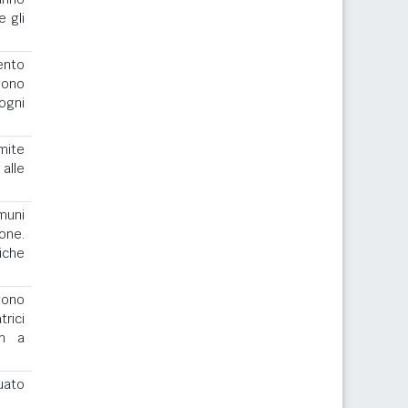
e gli
ento
gono
ogni
imite
alle
muni
one.
iche
ngono
rici
th a
uato