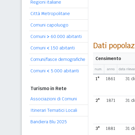
Regioni italiane
Città Metropolitane
Comuni capoluogo
Comuni
>
60.000 abitanti
Dati popolaz
Comuni
<
150 abitanti
Censimento
Comuni/fasce demografiche
num.
anno
data rilev
Comuni
<
5.000 abitanti
1°
1861
31 d
Turismo in Rete
Associazioni di Comuni
2°
1871
31 d
Itinerari Tematici Locali
Bandiera Blu 2025
3°
1881
31 d