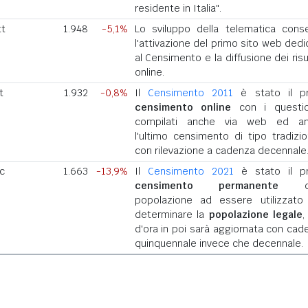
residente in Italia".
tt
1.948
-5,1%
Lo sviluppo della telematica cons
l'attivazione del primo sito web dedi
al Censimento e la diffusione dei risu
online.
t
1.932
-0,8%
Il
Censimento 2011
è stato il p
censimento online
con i questio
compilati anche via web ed a
l'ultimo censimento di tipo tradizio
con rilevazione a cadenza decennale
ic
1.663
-13,9%
Il
Censimento 2021
è stato il p
censimento permanente
del
popolazione ad essere utilizzato
determinare la
popolazione legale
,
d'ora in poi sarà aggiornata con cad
quinquennale invece che decennale.