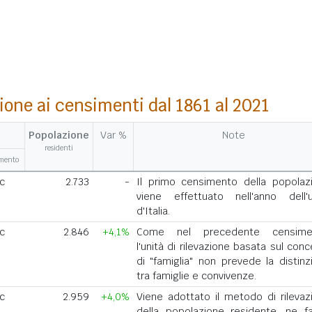
ione ai censimenti dal 1861 al 2021
Popolazione
Var %
Note
residenti
amento
ic
2.733
-
Il primo censimento della popolaz
viene effettuato nell'anno dell'u
d'Italia.
ic
2.846
+4,1%
Come nel precedente censimen
l'unità di rilevazione basata sul con
di "famiglia" non prevede la distinz
tra famiglie e convivenze.
ic
2.959
+4,0%
Viene adottato il metodo di rilevaz
della popolazione residente, ne f