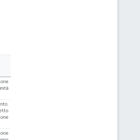
ione
nità
to,
cetto
ione
ione
anno