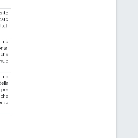
ente
cato
ltati
rimo
nari
nche
nale
.
rimo
la
 per
 che
enza