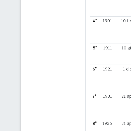
4°
1901
10 f
5°
1911
10 g
6°
1921
1 di
7°
1931
21 a
8°
1936
21 a