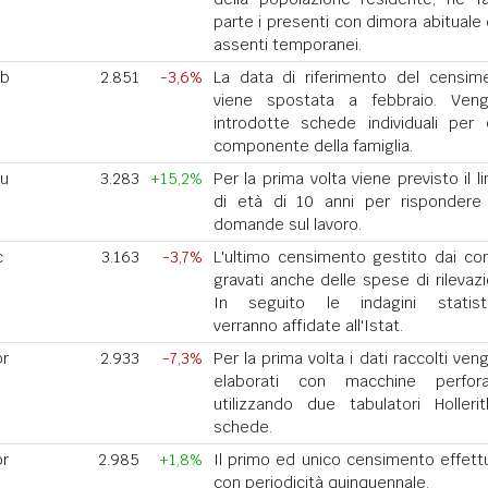
parte i presenti con dimora abituale 
assenti temporanei.
eb
2.851
-3,6%
La data di riferimento del censim
viene spostata a febbraio. Ven
introdotte schede individuali per 
componente della famiglia.
iu
3.283
+15,2%
Per la prima volta viene previsto il l
di età di 10 anni per rispondere 
domande sul lavoro.
c
3.163
-3,7%
L'ultimo censimento gestito dai co
gravati anche delle spese di rilevazi
In seguito le indagini statist
verranno affidate all'Istat.
pr
2.933
-7,3%
Per la prima volta i dati raccolti ve
elaborati con macchine perforat
utilizzando due tabulatori Holleri
schede.
pr
2.985
+1,8%
Il primo ed unico censimento effett
con periodicità quinquennale.