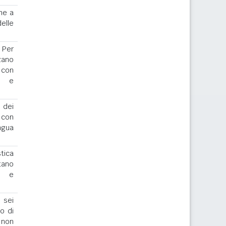
ne a
elle
. Per
zano
 con
r e
 dei
o con
ngua
stica
tano
io e
 sei
to di
 non