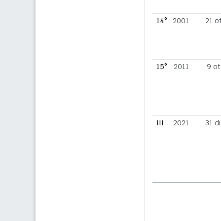
14°
2001
21 o
15°
2011
9 ot
III
2021
31 d