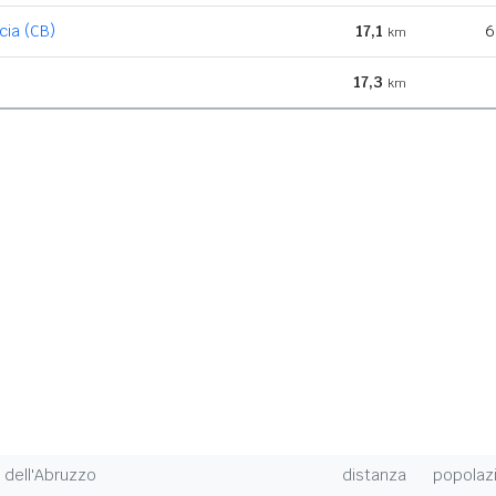
cia (CB)
17,1
6
km
17,3
km
dell'Abruzzo
distanza
popolaz