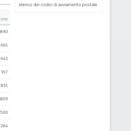
elenco dei codici di avviamento postale.
ione
.890
.661
642
917
851
809
500
.264