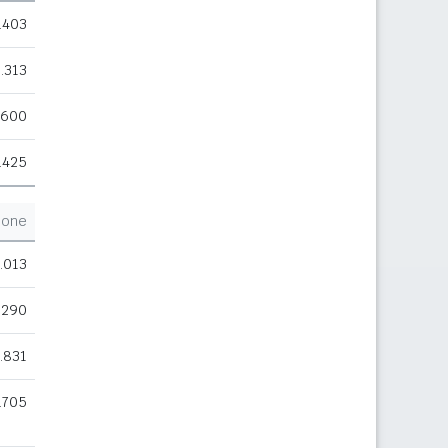
.403
.313
.600
.425
ione
.013
.290
.831
.705