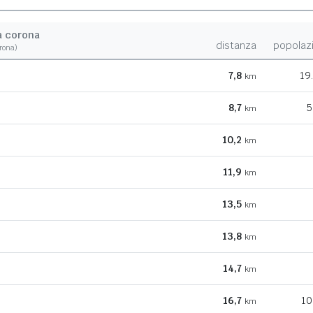
a corona
distanza
popolaz
orona)
7,8
19
km
8,7
5
km
10,2
km
11,9
km
13,5
km
13,8
km
14,7
km
16,7
10
km