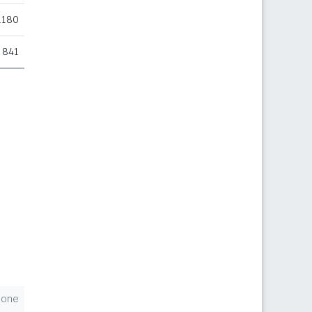
.180
841
ione