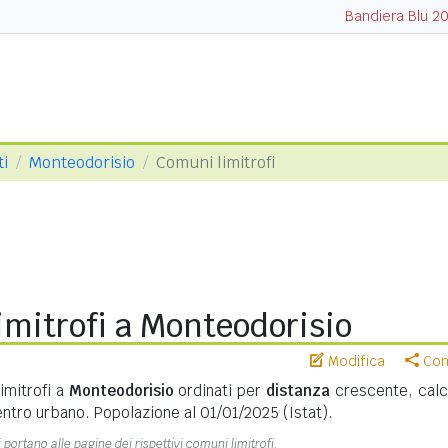
Bandiera Blu 2
ti
Monteodorisio
Comuni limitrofi
mitrofi a Monteodorisio
Modifica
Cond
imitrofi a
Monteodorisio
ordinati per
distanza
crescente, calc
ntro urbano. Popolazione al 01/01/2025 (Istat).
 portano alle pagine dei rispettivi comuni limitrofi.