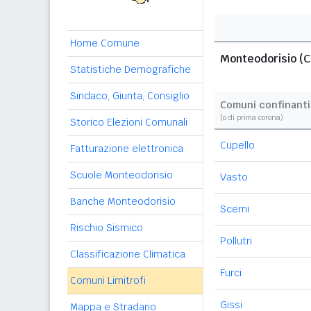
Home Comune
Monteodorisio (C
Statistiche Demografiche
Sindaco, Giunta, Consiglio
Comuni confinanti
(o di prima corona)
Storico Elezioni Comunali
Cupello
Fatturazione elettronica
Scuole Monteodorisio
Vasto
Banche Monteodorisio
Scerni
Rischio Sismico
Pollutri
Classificazione Climatica
Furci
Comuni Limitrofi
Gissi
Mappa e Stradario