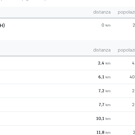
distanza
popolaz
H)
0
2
km
distanza
popolaz
2,4
4
km
6,1
40
km
7,2
2
km
7,7
2
km
10,1
km
11,8
2
km