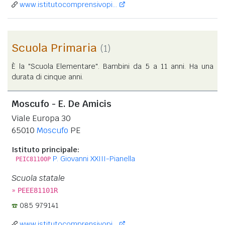
www.istitutocomprensivopi...
Scuola Primaria
(1)
È la "Scuola Elementare". Bambini da 5 a 11 anni. Ha una
durata di cinque anni.
Moscufo - E. De Amicis
Viale Europa 30
65010
Moscufo
PE
Istituto principale:
P. Giovanni XXIII-Pianella
PEIC81100P
Scuola statale
»
PEEE81101R
085 979141
www.istitutocomprensivopi...