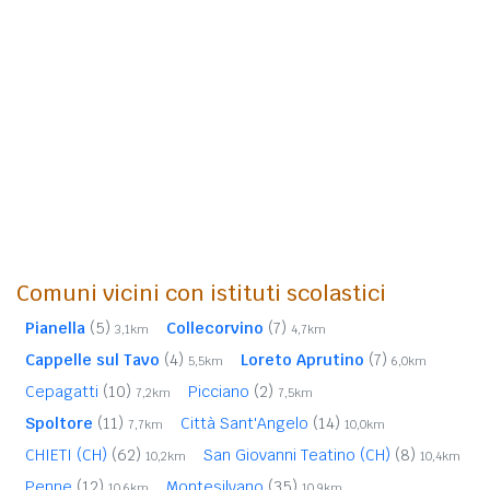
Comuni vicini con istituti scolastici
Pianella
(5)
Collecorvino
(7)
3,1km
4,7km
Cappelle sul Tavo
(4)
Loreto Aprutino
(7)
5,5km
6,0km
Cepagatti
(10)
Picciano
(2)
7,2km
7,5km
Spoltore
(11)
Città Sant'Angelo
(14)
7,7km
10,0km
CHIETI (CH)
(62)
San Giovanni Teatino (CH)
(8)
10,2km
10,4km
Penne
(12)
Montesilvano
(35)
10,6km
10,9km