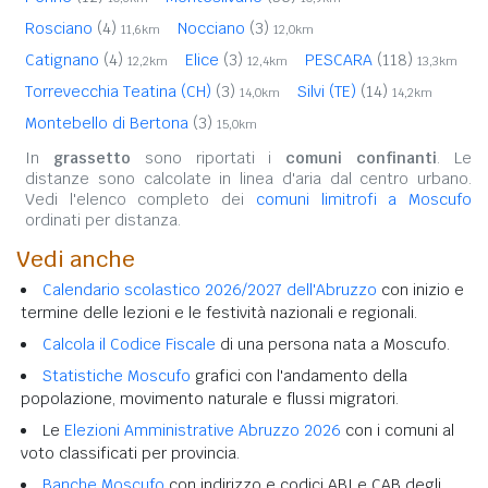
Rosciano
(4)
Nocciano
(3)
11,6km
12,0km
Catignano
(4)
Elice
(3)
PESCARA
(118)
12,2km
12,4km
13,3km
Torrevecchia Teatina (CH)
(3)
Silvi (TE)
(14)
14,0km
14,2km
Montebello di Bertona
(3)
15,0km
In
grassetto
sono riportati i
comuni confinanti
. Le
distanze sono calcolate in linea d'aria dal centro urbano.
Vedi l'elenco completo dei
comuni limitrofi a Moscufo
ordinati per distanza.
Vedi anche
Calendario scolastico 2026/2027 dell'Abruzzo
con inizio e
termine delle lezioni e le festività nazionali e regionali.
Calcola il Codice Fiscale
di una persona nata a Moscufo.
Statistiche Moscufo
grafici con l'andamento della
popolazione, movimento naturale e flussi migratori.
Le
Elezioni Amministrative Abruzzo 2026
con i comuni al
voto classificati per provincia.
Banche Moscufo
con indirizzo e codici ABI e CAB degli