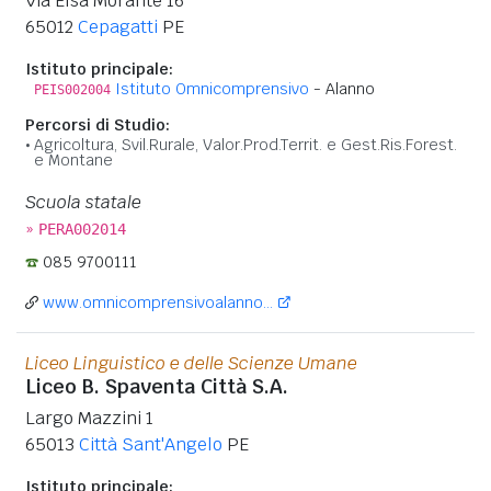
Via Elsa Morante 16
65012
Cepagatti
PE
Istituto principale:
Istituto Omnicomprensivo
- Alanno
PEIS002004
Percorsi di Studio:
Agricoltura, Svil.Rurale, Valor.Prod.Territ. e Gest.Ris.Forest.
e Montane
Scuola statale
»
PERA002014
085 9700111
www.omnicomprensivoalanno...
Liceo Linguistico e delle Scienze Umane
Liceo B. Spaventa Città S.A.
Largo Mazzini 1
65013
Città Sant'Angelo
PE
Istituto principale: