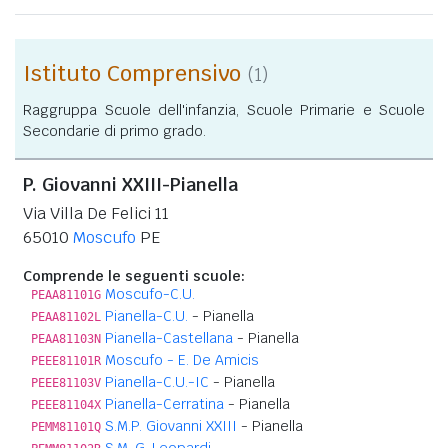
Istituto Comprensivo
(1)
Raggruppa Scuole dell'infanzia, Scuole Primarie e Scuole
Secondarie di primo grado.
P. Giovanni XXIII-Pianella
Via Villa De Felici 11
65010
Moscufo
PE
Comprende le seguenti scuole:
Moscufo-C.U.
PEAA81101G
Pianella-C.U.
- Pianella
PEAA81102L
Pianella-Castellana
- Pianella
PEAA81103N
Moscufo - E. De Amicis
PEEE81101R
Pianella-C.U.-IC
- Pianella
PEEE81103V
Pianella-Cerratina
- Pianella
PEEE81104X
S.M.P. Giovanni XXIII
- Pianella
PEMM81101Q
S.M. G. Leopardi