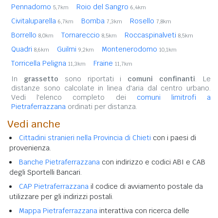
Pennadomo
Roio del Sangro
5,7km
6,4km
Civitaluparella
Bomba
Rosello
6,7km
7,3km
7,8km
Borrello
Tornareccio
Roccaspinalveti
8,0km
8,5km
8,5km
Quadri
Guilmi
Montenerodomo
8,6km
9,2km
10,1km
Torricella Peligna
Fraine
11,3km
11,7km
In
grassetto
sono riportati i
comuni confinanti
. Le
distanze sono calcolate in linea d'aria dal centro urbano.
Vedi l'elenco completo dei
comuni limitrofi a
Pietraferrazzana
ordinati per distanza.
Vedi anche
Cittadini stranieri nella Provincia di Chieti
con i paesi di
provenienza.
Banche Pietraferrazzana
con indirizzo e codici ABI e CAB
degli Sportelli Bancari.
CAP Pietraferrazzana
il codice di avviamento postale da
utilizzare per gli indirizzi postali.
Mappa Pietraferrazzana
interattiva con ricerca delle