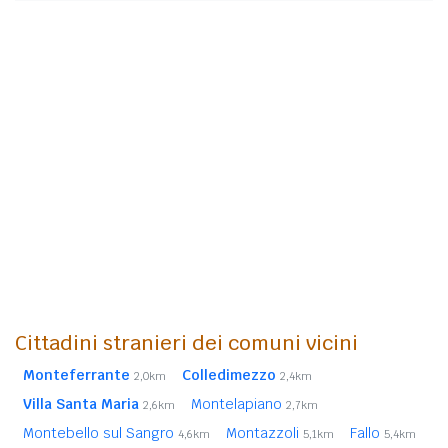
Cittadini stranieri dei comuni vicini
Monteferrante
Colledimezzo
2,0km
2,4km
Villa Santa Maria
Montelapiano
2,6km
2,7km
Montebello sul Sangro
Montazzoli
Fallo
4,6km
5,1km
5,4km