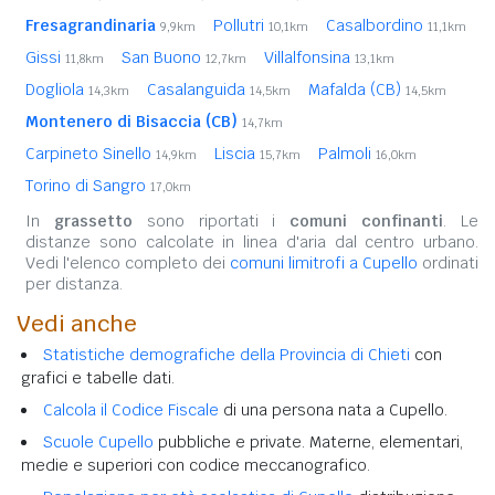
Fresagrandinaria
Pollutri
Casalbordino
9,9km
10,1km
11,1km
Gissi
San Buono
Villalfonsina
11,8km
12,7km
13,1km
Dogliola
Casalanguida
Mafalda (CB)
14,3km
14,5km
14,5km
Montenero di Bisaccia (CB)
14,7km
Carpineto Sinello
Liscia
Palmoli
14,9km
15,7km
16,0km
Torino di Sangro
17,0km
In
grassetto
sono riportati i
comuni confinanti
. Le
distanze sono calcolate in linea d'aria dal centro urbano.
Vedi l'elenco completo dei
comuni limitrofi a Cupello
ordinati
per distanza.
Vedi anche
Statistiche demografiche della Provincia di Chieti
con
grafici e tabelle dati.
Calcola il Codice Fiscale
di una persona nata a Cupello.
Scuole Cupello
pubbliche e private. Materne, elementari,
medie e superiori con codice meccanografico.