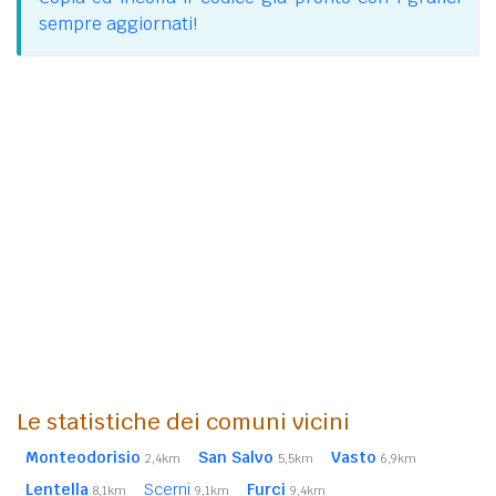
sempre aggiornati!
Le statistiche dei comuni vicini
Monteodorisio
San Salvo
Vasto
2,4km
5,5km
6,9km
Lentella
Scerni
Furci
8,1km
9,1km
9,4km