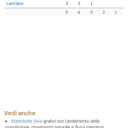
Lanciano
3
3
1
5
6
3
2
1
Vedi anche
Statistiche Gissi
grafici con l'andamento della
popolazione, movimento naturale e flussi migratori.