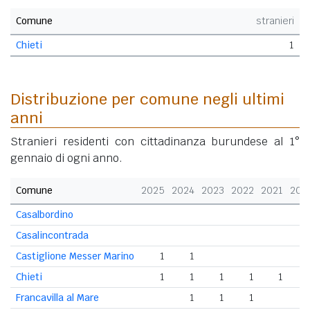
Comune
stranieri
Chieti
1
Distribuzione per comune negli ultimi
anni
Stranieri residenti con cittadinanza burundese al 1°
gennaio di ogni anno.
Comune
2025
2024
2023
2022
2021
202
Casalbordino
Casalincontrada
Castiglione Messer Marino
1
1
Chieti
1
1
1
1
1
Francavilla al Mare
1
1
1