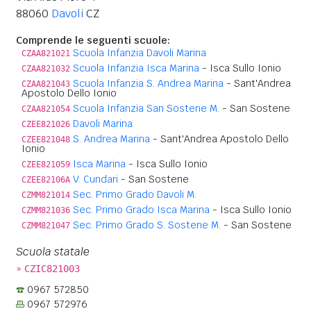
88060
Davoli
CZ
Comprende le seguenti scuole:
Scuola Infanzia Davoli Marina
CZAA821021
Scuola Infanzia Isca Marina
- Isca Sullo Ionio
CZAA821032
Scuola Infanzia S. Andrea Marina
- Sant'Andrea
CZAA821043
Apostolo Dello Ionio
Scuola Infanzia San Sostene M.
- San Sostene
CZAA821054
Davoli Marina
CZEE821026
S. Andrea Marina
- Sant'Andrea Apostolo Dello
CZEE821048
Ionio
Isca Marina
- Isca Sullo Ionio
CZEE821059
V. Cundari
- San Sostene
CZEE82106A
Sec. Primo Grado Davoli M.
CZMM821014
Sec. Primo Grado Isca Marina
- Isca Sullo Ionio
CZMM821036
Sec. Primo Grado S. Sostene M.
- San Sostene
CZMM821047
Scuola statale
»
CZIC821003
0967 572850
0967 572976