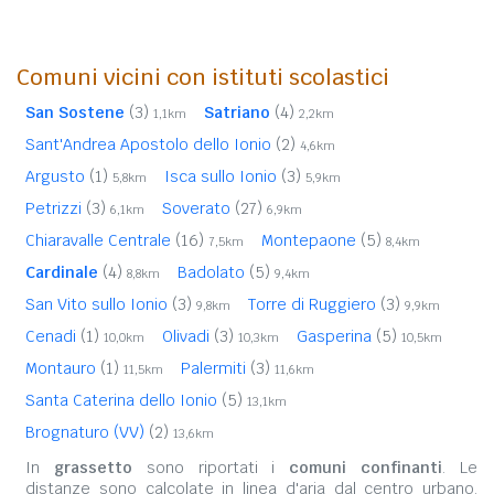
Comuni vicini con istituti scolastici
San Sostene
(3)
Satriano
(4)
1,1km
2,2km
Sant'Andrea Apostolo dello Ionio
(2)
4,6km
Argusto
(1)
Isca sullo Ionio
(3)
5,8km
5,9km
Petrizzi
(3)
Soverato
(27)
6,1km
6,9km
Chiaravalle Centrale
(16)
Montepaone
(5)
7,5km
8,4km
Cardinale
(4)
Badolato
(5)
8,8km
9,4km
San Vito sullo Ionio
(3)
Torre di Ruggiero
(3)
9,8km
9,9km
Cenadi
(1)
Olivadi
(3)
Gasperina
(5)
10,0km
10,3km
10,5km
Montauro
(1)
Palermiti
(3)
11,5km
11,6km
Santa Caterina dello Ionio
(5)
13,1km
Brognaturo (VV)
(2)
13,6km
In
grassetto
sono riportati i
comuni confinanti
. Le
distanze sono calcolate in linea d'aria dal centro urbano.