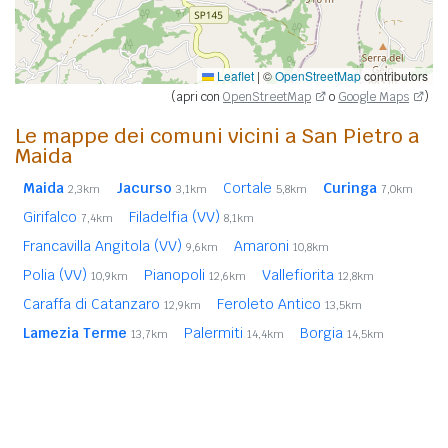
Leaflet
|
©
OpenStreetMap
contributors
(apri con
OpenStreetMap
o
Google Maps
)
Le mappe dei comuni vicini a San Pietro a
Maida
Maida
Jacurso
Cortale
Curinga
2,3km
3,1km
5,8km
7,0km
Girifalco
Filadelfia (VV)
7,4km
8,1km
Francavilla Angitola (VV)
Amaroni
9,6km
10,8km
Polia (VV)
Pianopoli
Vallefiorita
10,9km
12,6km
12,8km
Caraffa di Catanzaro
Feroleto Antico
12,9km
13,5km
Lamezia Terme
Palermiti
Borgia
13,7km
14,4km
14,5km
Amato
Monterosso Calabro (VV)
14,8km
15,1km
Marcellinara
Olivadi
15,1km
15,1km
In
grassetto
sono riportati i
comuni confinanti
. Le
distanze sono calcolate in linea d'aria dal centro urbano.