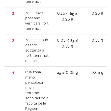
terremoti.
2
Zona dove
0,15 <
a
≤
0,25 g
g
possono
0,25 g
verificarsi forti
terremoti.
3
Zona che può
0,05 <
a
≤
0,15 g
g
essere
0,15 g
soggetta a
forti terremoti
ma rari.
4
E' la zona
a
≤ 0,05 g
0,05 g
g
meno
pericolosa,
dove i
terremoti
sono rari ed è
facoltà delle
Regioni