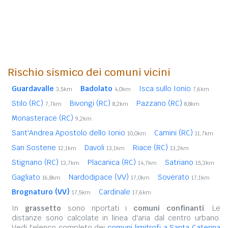
Rischio sismico dei comuni vicini
Guardavalle
Badolato
Isca sullo Ionio
3,5km
4,0km
7,6km
Stilo (RC)
Bivongi (RC)
Pazzano (RC)
7,7km
8,2km
8,8km
Monasterace (RC)
9,2km
Sant'Andrea Apostolo dello Ionio
Camini (RC)
10,0km
11,7km
San Sostene
Davoli
Riace (RC)
12,1km
13,1km
13,2km
Stignano (RC)
Placanica (RC)
Satriano
13,7km
14,7km
15,3km
Gagliato
Nardodipace (VV)
Soverato
16,8km
17,0km
17,1km
Brognaturo (VV)
Cardinale
17,5km
17,6km
In
grassetto
sono riportati i
comuni confinanti
. Le
distanze sono calcolate in linea d'aria dal centro urbano.
Vedi l'elenco completo dei
comuni limitrofi a Santa Caterina