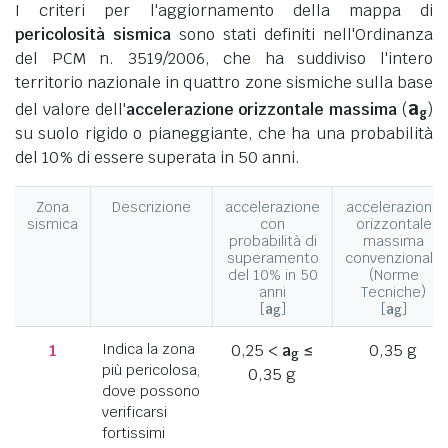
I criteri per l'aggiornamento della mappa di
pericolosità sismica
sono stati definiti nell'Ordinanza
del PCM n. 3519/2006, che ha suddiviso l'intero
territorio nazionale in quattro zone sismiche sulla base
a
del valore dell'
accelerazione orizzontale massima
(
)
g
su suolo rigido o pianeggiante, che ha una probabilità
del 10% di essere superata in 50 anni.
Zona
Descrizione
accelerazione
accelerazione
sismica
con
orizzontale
probabilità di
massima
superamento
convenzionale
del 10% in 50
(Norme
anni
Tecniche)
[
a
]
[
a
]
g
g
1
Indica la zona
0,25 <
a
≤
0,35 g
g
più pericolosa,
0,35 g
dove possono
verificarsi
fortissimi