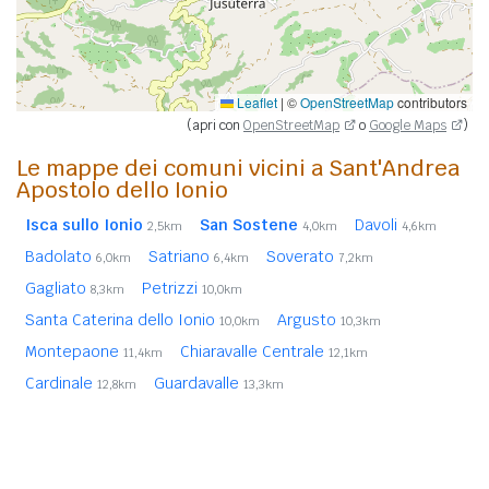
Leaflet
|
©
OpenStreetMap
contributors
(apri con
OpenStreetMap
o
Google Maps
)
Le mappe dei comuni vicini a Sant'Andrea
Apostolo dello Ionio
Isca sullo Ionio
San Sostene
Davoli
2,5km
4,0km
4,6km
Badolato
Satriano
Soverato
6,0km
6,4km
7,2km
Gagliato
Petrizzi
8,3km
10,0km
Santa Caterina dello Ionio
Argusto
10,0km
10,3km
Montepaone
Chiaravalle Centrale
11,4km
12,1km
Cardinale
Guardavalle
12,8km
13,3km
Torre di Ruggiero
San Vito sullo Ionio
13,9km
14,3km
Centrache
Olivadi
Brognaturo (VV)
14,5km
14,6km
16,4km
Spadola (VV)
16,8km