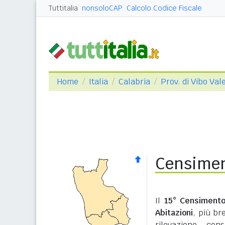
Tuttitalia
nonsoloCAP
Calcolo Codice Fiscale
Home
Italia
Calabria
Prov. di Vibo Val
Censimen
Il
15° Censimento
Abitazioni
, più b
rilevazione cen