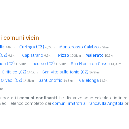
i comuni vicini
lia
Curinga (CZ)
Monterosso Calabro
4,8km
6,2km
7,2km
 (CZ)
Capistrano
Pizzo
Maierato
9,6km
9,9km
10,3km
10,9km
ida (CZ)
Jacurso (CZ)
San Nicola da Crissa
11,9km
11,9km
13,0km
Girifalco (CZ)
San Vito sullo Ionio (CZ)
14,1km
14,2km
Olivadi (CZ)
Sant'Onofrio
Vallelonga
14,5km
14,6km
14,9km
km
iportati i
comuni confinanti
. Le distanze sono calcolate in linea 
 Vedi l'elenco completo dei
comuni limitrofi a Francavilla Angitola
or