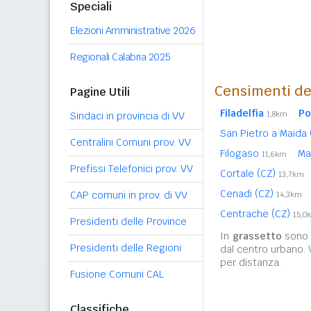
Speciali
Elezioni Amministrative 2026
Regionali Calabria 2025
Censimenti de
Pagine Utili
Filadelfia
Po
1,8km
Sindaci in provincia di VV
San Pietro a Maida
Centralini Comuni prov. VV
Filogaso
Ma
11,6km
Prefissi Telefonici prov. VV
Cortale (CZ)
13,7km
Cenadi (CZ)
CAP comuni in prov. di VV
14,3km
Centrache (CZ)
15,0
Presidenti delle Province
In
grassetto
sono r
Presidenti delle Regioni
dal centro urbano.
per distanza.
Fusione Comuni CAL
Classifiche