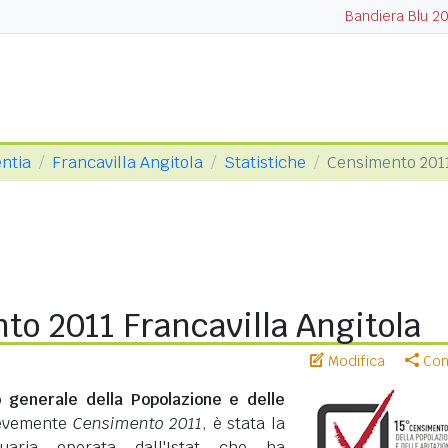
Bandiera Blu 2
entia
Francavilla Angitola
Statistiche
Censimento 201
to 2011 Francavilla Angitola
Modifica
Cond
 generale della Popolazione e delle
revemente
Censimento 2011
, è stata la
suaria operata dall'Istat che ha