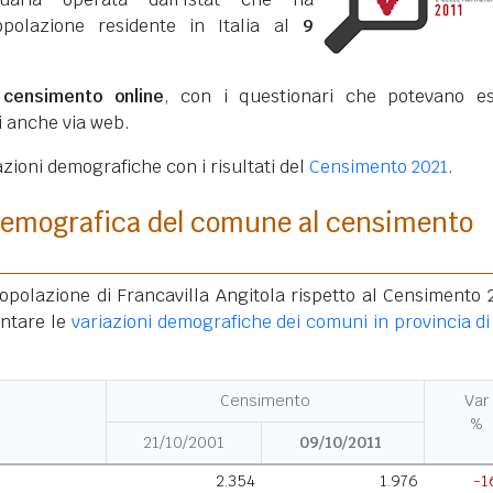
opolazione residente in Italia al
9
o
censimento online
, con i questionari che potevano e
ti anche via web.
azioni demografiche con i risultati del
Censimento 2021
.
demografica del comune al censimento
opolazione di Francavilla Angitola rispetto al Censimento 
ntare le
variazioni demografiche dei comuni in provincia di
Censimento
Var
%
21/10/2001
09/10/2011
2.354
1.976
-1