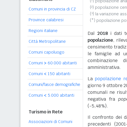
(¹) popolazione ana
(²) popolazione cen
Comuni in provincia di CZ
(³) la variazione as
Province calabresi
(*) popolazione p
Regioni italiane
Dal
2018
i dati t
popolazione
, rile
Città Metropolitane
censimento tradizio
Comuni capoluogo
le famiglie ad u
combinazione d
Comuni
>
60.000 abitanti
amministrativa.
Comuni
<
150 abitanti
La
popolazione r
Comuni/fasce demografiche
giorno 9 ottobre 2
comunali ne risul
Comuni
<
5.000 abitanti
negativa fra
pop
(-5,48%).
Turismo in Rete
Il confronto dei 
Associazioni di Comuni
precedenti (2001