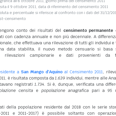
grafica all'8 ottobre 2011, giorno prima del censimento 2011
sita il 9 ottobre 2011, data di riferimento del censimento 2011
soluta e percentuale si riferisce al confronto con i dati del 31/12/20
ost-censimento
engono conto dei risultati del
censimento permanente d
vati con cadenza annuale e non più decennale. A differenz
nale, che effettuava una rilevazione di tutti gli individui e 
na data stabilita, il nuovo metodo censuario si basa 
i rilevazioni campionarie e dati provenienti da f
esidente a
San Mango d'Aquino
al Censimento 2011
, rilev
011, è risultata composta da
1.639
individui, mentre alle Ana
tavano registrati
1.734
. Si è, dunque, verificata una diffe
olazione censita
e
popolazione anagrafica
pari a
95
u
dati della popolazione residente dal 2018 con le serie sto
-2011 e 2011-2017) è possibile soltanto con operazio