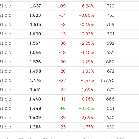
31 dic
1.637
-109
-6,24%
720
31 dic
1.623
-14
-0,86%
753
31 dic
1.615
-8
-0,49%
709
31 dic
1.600
-15
-0,93%
701
31 dic
1.564
-36
-2,25%
692
31 dic
1.546
-18
-1,15%
682
31 dic
1.526
-20
-1,29%
680
31 dic
1.498
-28
-1,83%
672
31 dic
1.476
-22
-1,47%
677,95
31 dic
1.451
-25
-1,69%
672
31 dic
1.440
-11
-0,76%
666
31 dic
1.448
+8
+0,56%
661
31 dic
1.409
-39
-2,69%
640
31 dic
1.384
-25
-1,77%
630