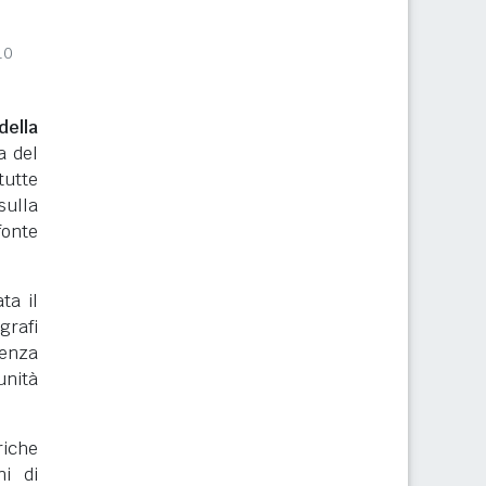
10
ella
a del
tutte
sulla
onte
ata il
grafi
renza
nità
riche
ni di