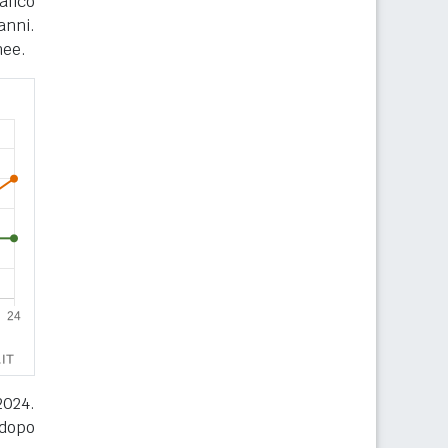
afico
anni.
nee.
2024.
 dopo