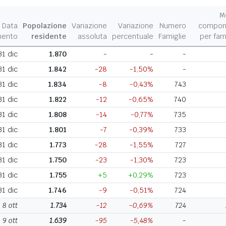
M
Data
Popolazione
Variazione
Variazione
Numero
compon
mento
residente
assoluta
percentuale
Famiglie
per fam
31 dic
1.870
-
-
-
31 dic
1.842
-28
-1,50%
-
31 dic
1.834
-8
-0,43%
743
31 dic
1.822
-12
-0,65%
740
31 dic
1.808
-14
-0,77%
735
31 dic
1.801
-7
-0,39%
733
31 dic
1.773
-28
-1,55%
727
31 dic
1.750
-23
-1,30%
723
31 dic
1.755
+5
+0,29%
723
31 dic
1.746
-9
-0,51%
724
8 ott
1.734
-12
-0,69%
724
9 ott
1.639
-95
-5,48%
-