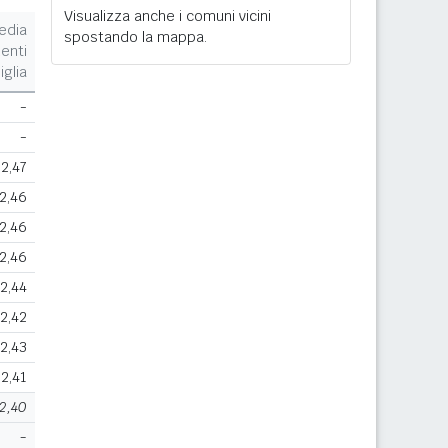
Visualizza anche i comuni vicini
edia
spostando la mappa.
enti
iglia
-
-
2,47
2,46
2,46
2,46
2,44
2,42
2,43
2,41
2,40
-