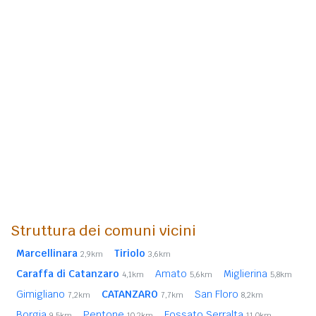
Struttura dei comuni vicini
Marcellinara
Tiriolo
2,9km
3,6km
Caraffa di Catanzaro
Amato
Miglierina
4,1km
5,6km
5,8km
Gimigliano
CATANZARO
San Floro
7,2km
7,7km
8,2km
Borgia
Pentone
Fossato Serralta
9,5km
10,2km
11,0km