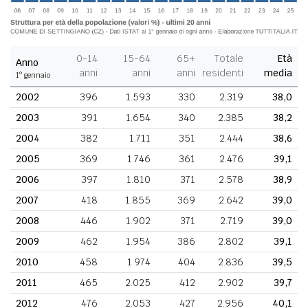
0-14
15-64
65+
Totale
Età
Anno
anni
anni
anni
residenti
media
1° gennaio
2002
396
1.593
330
2.319
38,0
2003
391
1.654
340
2.385
38,2
2004
382
1.711
351
2.444
38,6
2005
369
1.746
361
2.476
39,1
2006
397
1.810
371
2.578
38,9
2007
418
1.855
369
2.642
39,0
2008
446
1.902
371
2.719
39,0
2009
462
1.954
386
2.802
39,1
2010
458
1.974
404
2.836
39,5
2011
465
2.025
412
2.902
39,7
2012
476
2.053
427
2.956
40,1