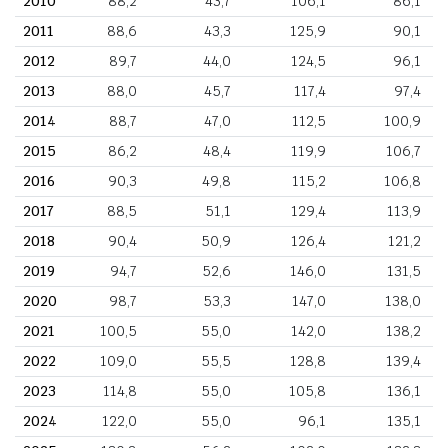
2010
88,2
43,7
106,1
86,1
2011
88,6
43,3
125,9
90,1
2012
89,7
44,0
124,5
96,1
2013
88,0
45,7
117,4
97,4
2014
88,7
47,0
112,5
100,9
2015
86,2
48,4
119,9
106,7
2016
90,3
49,8
115,2
106,8
2017
88,5
51,1
129,4
113,9
2018
90,4
50,9
126,4
121,2
2019
94,7
52,6
146,0
131,5
2020
98,7
53,3
147,0
138,0
2021
100,5
55,0
142,0
138,2
2022
109,0
55,5
128,8
139,4
2023
114,8
55,0
105,8
136,1
2024
122,0
55,0
96,1
135,1