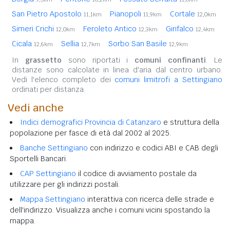
San Pietro Apostolo
Pianopoli
Cortale
11,1km
11,9km
12,0km
Simeri Crichi
Feroleto Antico
Girifalco
12,0km
12,3km
12,4km
Cicala
Sellia
Sorbo San Basile
12,6km
12,7km
12,9km
In
grassetto
sono riportati i
comuni confinanti
. Le
distanze sono calcolate in linea d'aria dal centro urbano.
Vedi l'elenco completo dei
comuni limitrofi a Settingiano
ordinati per distanza.
Vedi anche
Indici demografici Provincia di Catanzaro
e struttura della
popolazione per fasce di età dal 2002 al 2025.
Banche Settingiano
con indirizzo e codici ABI e CAB degli
Sportelli Bancari.
CAP Settingiano
il codice di avviamento postale da
utilizzare per gli indirizzi postali.
Mappa Settingiano
interattiva con ricerca delle strade e
dell'indirizzo. Visualizza anche i comuni vicini spostando la
mappa.