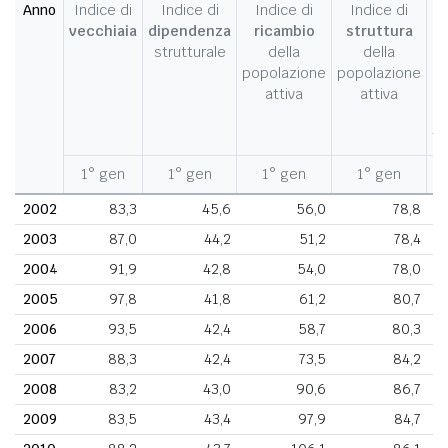
Anno
Indice di
Indice di
Indice di
Indice di
I
vecchiaia
dipendenza
ricambio
struttura
strutturale
della
della
c
popolazione
popolazione
d
attiva
attiva
d
fe
1° gen
1° gen
1° gen
1° gen
1
2002
83,3
45,6
56,0
78,8
2003
87,0
44,2
51,2
78,4
2004
91,9
42,8
54,0
78,0
2005
97,8
41,8
61,2
80,7
2006
93,5
42,4
58,7
80,3
2007
88,3
42,4
73,5
84,2
2008
83,2
43,0
90,6
86,7
2009
83,5
43,4
97,9
84,7