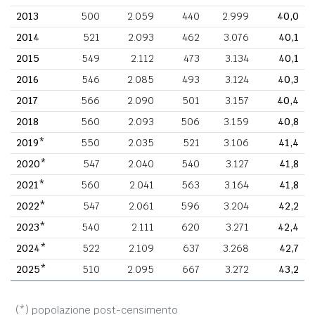
2013
500
2.059
440
2.999
40,0
2014
521
2.093
462
3.076
40,1
2015
549
2.112
473
3.134
40,1
2016
546
2.085
493
3.124
40,3
2017
566
2.090
501
3.157
40,4
2018
560
2.093
506
3.159
40,8
2019*
550
2.035
521
3.106
41,4
2020*
547
2.040
540
3.127
41,8
2021*
560
2.041
563
3.164
41,8
2022*
547
2.061
596
3.204
42,2
2023*
540
2.111
620
3.271
42,4
2024*
522
2.109
637
3.268
42,7
2025*
510
2.095
667
3.272
43,2
(*) popolazione post-censimento