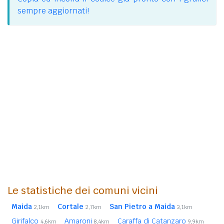
sempre aggiornati!
Le statistiche dei comuni vicini
Maida
Cortale
San Pietro a Maida
2,1km
2,7km
3,1km
Girifalco
Amaroni
Caraffa di Catanzaro
4,6km
8,4km
9,9km