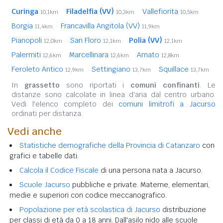
Curinga
Filadelfia (VV)
Vallefiorita
10,1km
10,3km
10,5km
Borgia
Francavilla Angitola (VV)
11,4km
11,9km
Pianopoli
San Floro
Polia (VV)
12,0km
12,1km
12,1km
Palermiti
Marcellinara
Amato
12,6km
12,6km
12,8km
Feroleto Antico
Settingiano
Squillace
12,9km
13,7km
13,7km
In
grassetto
sono riportati i
comuni confinanti
. Le
distanze sono calcolate in linea d'aria dal centro urbano.
Vedi l'elenco completo dei
comuni limitrofi a Jacurso
ordinati per distanza.
Vedi anche
Statistiche demografiche della Provincia di Catanzaro
con
grafici e tabelle dati.
Calcola il Codice Fiscale
di una persona nata a Jacurso.
Scuole Jacurso
pubbliche e private. Materne, elementari,
medie e superiori con codice meccanografico.
Popolazione per età scolastica di Jacurso
distribuzione
per classi di età da 0 a 18 anni. Dall'asilo nido alle scuole