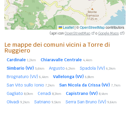
Leaflet
|
©
OpenStreetMap
contributors
(apri con
OpenStreetMap
o
Google Maps
)
Le mappe dei comuni vicini a Torre di
Ruggiero
Cardinale
Chiaravalle Centrale
1,2km
4,4km
Simbario (VV)
Argusto
Spadola (VV)
5,6km
6,2km
6,3km
Brognaturo (VV)
Vallelonga (VV)
6,4km
6,8km
San Vito sullo Ionio
San Nicola da Crissa (VV)
7,2km
7,7km
Gagliato
Cenadi
Capistrano (VV)
8,0km
8,3km
8,4km
Olivadi
Satriano
Serra San Bruno (VV)
9,2km
9,5km
9,6km
Centrache
Davoli
9,9km
9,9km
Monterosso Calabro (VV)
San Sostene
10,0km
10,1km
Petrizzi
10,2km