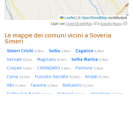
Leaflet
|
©
OpenStreetMap
contributors
(apri con
OpenStreetMap
o
Google Maps
)
Le mappe dei comuni vicini a Soveria
Simeri
Simeri Crichi
Sellia
Zagarise
3,5km
5,9km
6,0km
Sersale
Magisano
Sellia Marina
8,2km
8,7km
9,0km
Cropani
CATANZARO
Pentone
9,1km
9,4km
9,5km
Cerva
Fossato Serralta
Andali
10,2km
10,3km
10,7km
Albi
Taverna
Belcastro
11,3km
11,9km
12,1km
Sorbo San Basile
Petronà
Gimigliano
12,6km
12,6km
13,3km
Tiriolo
Settingiano
14,9km
14,9km
In
grassetto
sono riportati i
comuni confinanti
. Le
distanze sono calcolate in linea d'aria dal centro urbano.
Vedi l'elenco completo dei
comuni limitrofi a Soveria Simeri
ordinati per distanza.