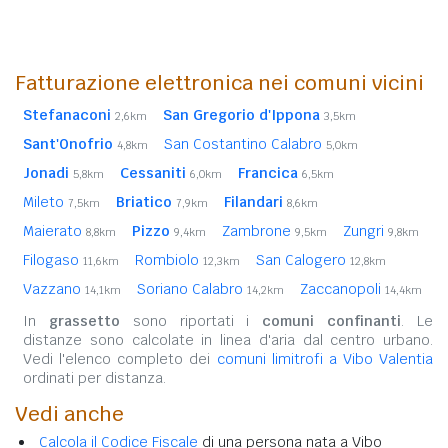
Fatturazione elettronica nei comuni vicini
Stefanaconi
San Gregorio d'Ippona
2,6km
3,5km
Sant'Onofrio
San Costantino Calabro
4,8km
5,0km
Jonadi
Cessaniti
Francica
5,8km
6,0km
6,5km
Mileto
Briatico
Filandari
7,5km
7,9km
8,6km
Maierato
Pizzo
Zambrone
Zungri
8,8km
9,4km
9,5km
9,8km
Filogaso
Rombiolo
San Calogero
11,6km
12,3km
12,8km
Vazzano
Soriano Calabro
Zaccanopoli
14,1km
14,2km
14,4km
In
grassetto
sono riportati i
comuni confinanti
. Le
distanze sono calcolate in linea d'aria dal centro urbano.
Vedi l'elenco completo dei
comuni limitrofi a Vibo Valentia
ordinati per distanza.
Vedi anche
Calcola il Codice Fiscale
di una persona nata a Vibo