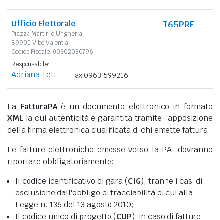
Ufficio Elettorale
T65PRE
Piazza Martiri d'Ungheria
89900 Vibo Valentia
Codice Fiscale: 00302030796
Responsabile:
Adriana Teti
Fax 0963 599216
La
FatturaPA
è un documento elettronico in formato
XML
la cui autenticità è garantita tramite l'apposizione
della firma elettronica qualificata di chi emette fattura.
Le fatture elettroniche emesse verso la PA, dovranno
riportare obbligatoriamente:
Il codice identificativo di gara (
CIG
), tranne i casi di
esclusione dall'obbligo di tracciabilità di cui alla
Legge n. 136 del 13 agosto 2010;
Il codice unico di progetto (
CUP
), in caso di fatture