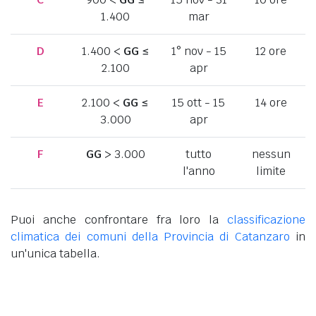
1.400
mar
D
1.400 <
GG
≤
1° nov - 15
12 ore
2.100
apr
E
2.100 <
GG
≤
15 ott - 15
14 ore
3.000
apr
F
GG
> 3.000
tutto
nessun
l'anno
limite
Puoi anche confrontare fra loro la
classificazione
climatica dei comuni della Provincia di Catanzaro
in
un'unica tabella.