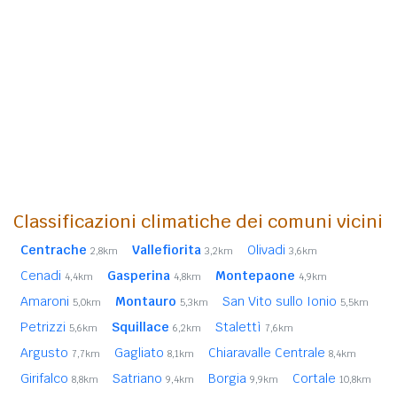
Classificazioni climatiche dei comuni vicini
Centrache
Vallefiorita
Olivadi
2,8km
3,2km
3,6km
Cenadi
Gasperina
Montepaone
4,4km
4,8km
4,9km
Amaroni
Montauro
San Vito sullo Ionio
5,0km
5,3km
5,5km
Petrizzi
Squillace
Stalettì
5,6km
6,2km
7,6km
Argusto
Gagliato
Chiaravalle Centrale
7,7km
8,1km
8,4km
Girifalco
Satriano
Borgia
Cortale
8,8km
9,4km
9,9km
10,8km