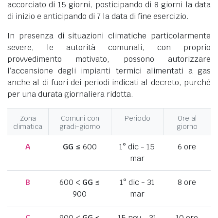
accorciato di 15 giorni, posticipando di 8 giorni la data
di inizio e anticipando di 7 la data di fine esercizio.
In presenza di situazioni climatiche particolarmente
severe, le autorità comunali, con proprio
provvedimento motivato, possono autorizzare
l’accensione degli impianti termici alimentati a gas
anche al di fuori dei periodi indicati al decreto, purché
per una durata giornaliera ridotta.
Zona
Comuni con
Periodo
Ore al
climatica
gradi-giorno
giorno
A
GG
≤ 600
1° dic - 15
6 ore
mar
B
600 <
GG
≤
1° dic - 31
8 ore
900
mar
C
900 <
GG
≤
15 nov - 31
10 ore