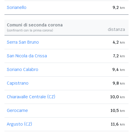
Sorianello
9,2
km
Comuni di seconda corona
distanza
(confinanti con la prima corona)
Serra San Bruno
4,2
km
San Nicola da Crissa
7,2
km
Soriano Calabro
9,4
km
Capistrano
9,8
km
Chiaravalle Centrale (CZ)
10,0
km
Gerocarne
10,5
km
Argusto (CZ)
11,6
km