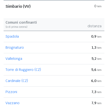
Simbario (VV)
0
km
Comuni confinanti
distanza
(o di prima corona)
Spadola
0,9
km
Brognaturo
1,3
km
Vallelonga
5,2
km
Torre di Ruggiero (CZ)
5,6
km
Cardinale (CZ)
6,0
km
Pizzoni
7,3
km
Vazzano
7,9
km