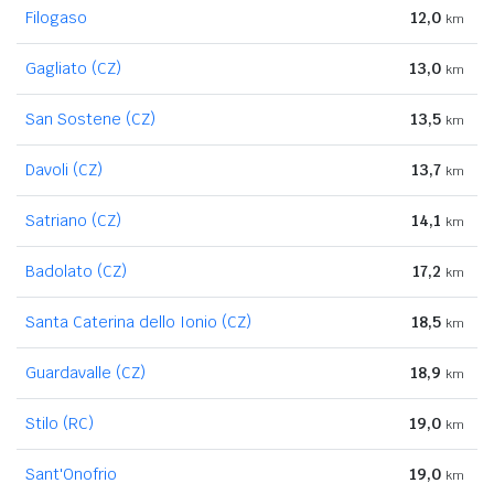
Filogaso
12,0
km
Gagliato (CZ)
13,0
km
San Sostene (CZ)
13,5
km
Davoli (CZ)
13,7
km
Satriano (CZ)
14,1
km
Badolato (CZ)
17,2
km
Santa Caterina dello Ionio (CZ)
18,5
km
Guardavalle (CZ)
18,9
km
Stilo (RC)
19,0
km
Sant'Onofrio
19,0
km