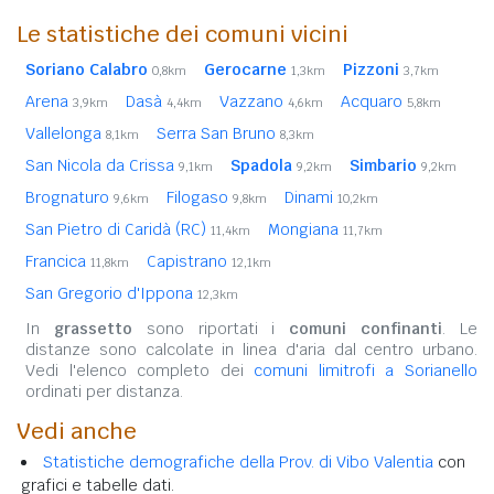
Le statistiche dei comuni vicini
Soriano Calabro
Gerocarne
Pizzoni
0,8km
1,3km
3,7km
Arena
Dasà
Vazzano
Acquaro
3,9km
4,4km
4,6km
5,8km
Vallelonga
Serra San Bruno
8,1km
8,3km
San Nicola da Crissa
Spadola
Simbario
9,1km
9,2km
9,2km
Brognaturo
Filogaso
Dinami
9,6km
9,8km
10,2km
San Pietro di Caridà (RC)
Mongiana
11,4km
11,7km
Francica
Capistrano
11,8km
12,1km
San Gregorio d'Ippona
12,3km
In
grassetto
sono riportati i
comuni confinanti
. Le
distanze sono calcolate in linea d'aria dal centro urbano.
Vedi l'elenco completo dei
comuni limitrofi a Sorianello
ordinati per distanza.
Vedi anche
Statistiche demografiche della Prov. di Vibo Valentia
con
grafici e tabelle dati.