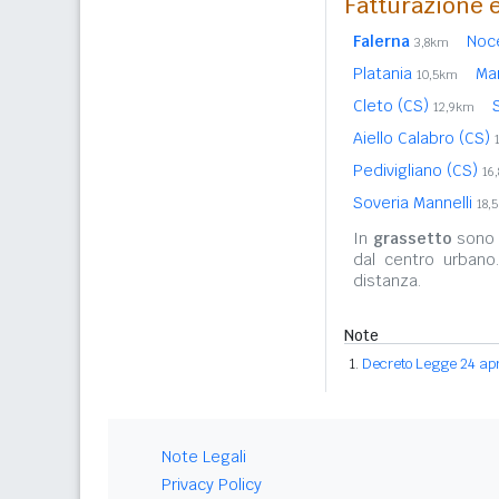
Fatturazione e
Falerna
Noc
3,8km
Platania
Ma
10,5km
Cleto (CS)
12,9km
Aiello Calabro (CS)
Pedivigliano (CS)
16
Soveria Mannelli
18,
In
grassetto
sono r
dal centro urbano
distanza.
Note
Decreto Legge 24 apri
Note Legali
Privacy Policy