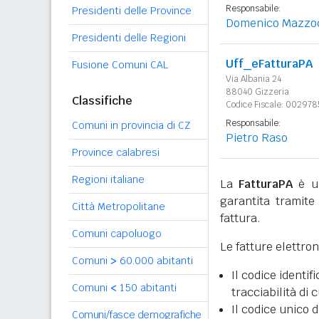
Responsabile:
Presidenti delle Province
Domenico Mazzo
Presidenti delle Regioni
Uff_eFatturaPA
Fusione Comuni CAL
Via Albania 24
88040 Gizzeria
Classifiche
Codice Fiscale: 00297
Responsabile:
Comuni in provincia di CZ
Pietro Raso
Province calabresi
Regioni italiane
La
FatturaPA
è un
garantita tramite 
Città Metropolitane
fattura.
Comuni capoluogo
Le fatture elettro
Comuni
>
60.000 abitanti
Il codice identifi
Comuni
<
150 abitanti
tracciabilità di 
Il codice unico d
Comuni/fasce demografiche