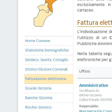
esclusivamente i
cartaceo.
Fattura elet
L'individuazione d
l'utilizzo di un
C
Home Comune
Pubbliche Amminis
Statistiche Demografiche
Nella tabella segu
elettroniche per gl
Sindaco, Giunta, Consiglio
Storico Elezioni Comunali
Ufficio
Fatturazione elettronica
Amministrativo
Scuole Gizzeria
Via Albania 24
88040 Gizzeria
Banche Gizzeria
Codice Fiscale: 00297
Responsabile:
Rischio Sismico
Mariagrazia Crap