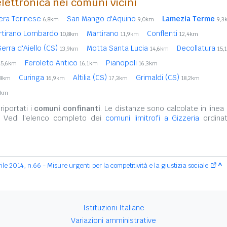
lettronica nei comuni vicini
era Terinese
San Mango d'Aquino
Lamezia Terme
6,8km
9,0km
9,3
rtirano Lombardo
Martirano
Conflenti
10,8km
11,9km
12,4km
Serra d'Aiello (CS)
Motta Santa Lucia
Decollatura
13,9km
14,6km
15,
Feroleto Antico
Pianopoli
15,6km
16,1km
16,3km
Curinga
Altilia (CS)
Grimaldi (CS)
,8km
16,9km
17,3km
18,2km
5km
iportati i
comuni confinanti
. Le distanze sono calcolate in linea 
. Vedi l'elenco completo dei
comuni limitrofi a Gizzeria
ordinat
le 2014, n.66 - Misure urgenti per la competitività e la giustizia sociale
^
Istituzioni Italiane
Variazioni amministrative