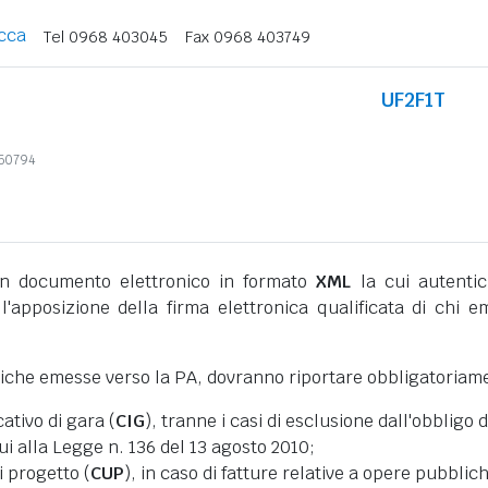
cca
Tel 0968 403045
Fax 0968 403749
UF2F1T
850794
 documento elettronico in formato
XML
la cui autentic
l'apposizione della firma elettronica qualificata di chi e
niche emesse verso la PA, dovranno riportare obbligatoriam
cativo di gara (
CIG
), tranne i casi di esclusione dall'obbligo d
cui alla Legge n. 136 del 13 agosto 2010;
i progetto (
CUP
), in caso di fatture relative a opere pubblic