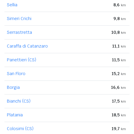
Sellia
8,6
km
Simeri Crichi
9,8
km
Serrastretta
10,8
km
Caraffa di Catanzaro
11,1
km
Panettieri (CS)
11,5
km
San Floro
15,2
km
Borgia
16,6
km
Bianchi (CS)
17,5
km
Platania
18,5
km
Colosimi (CS)
19,7
km