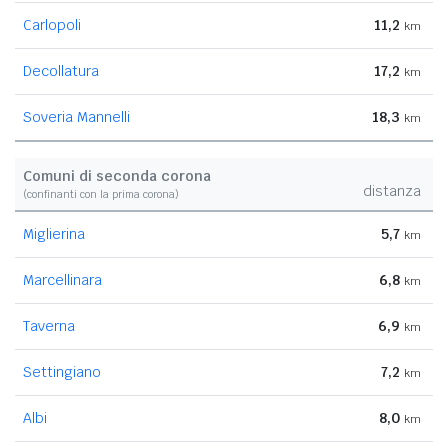
Carlopoli
11,2
km
Decollatura
17,2
km
Soveria Mannelli
18,3
km
Comuni di seconda corona
distanza
(confinanti con la prima corona)
Miglierina
5,7
km
Marcellinara
6,8
km
Taverna
6,9
km
Settingiano
7,2
km
Albi
8,0
km