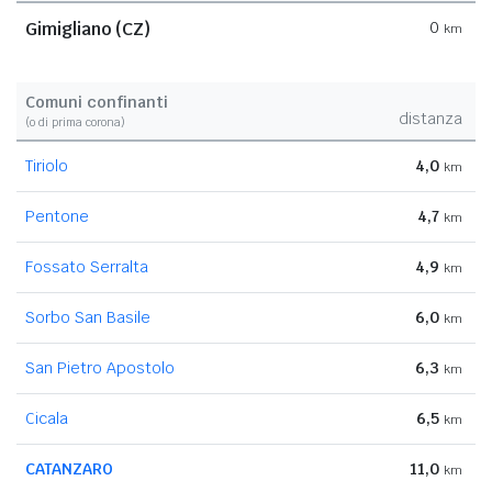
Gimigliano (CZ)
0
km
Comuni confinanti
distanza
(o di prima corona)
Tiriolo
4,0
km
Pentone
4,7
km
Fossato Serralta
4,9
km
Sorbo San Basile
6,0
km
San Pietro Apostolo
6,3
km
Cicala
6,5
km
CATANZARO
11,0
km