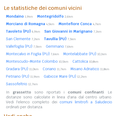
Le statistiche dei comuni vicini
Mondaino
Montegridolfo
1,9km
2,6km
Morciano di Romagna
Montefiore Conca
4,5km
4,7km
Tavoleto (PU)
San Giovanni in Marignano
6,9km
7,1km
San Clemente
Tavullia (PU)
7,2km
7,5km
Vallefoglia (PU)
Gemmano
7,5km
7,6km
Montecalvo in Foglia (PU)
Montelabbate (PU)
7,6km
10,1km
Montescudo-Monte Colombo
Cattolica
10,5km
10,8km
Gradara (PU)
Coriano
Misano Adriatico
11,0km
11,7km
11,8km
Petriano (PU)
Gabicce Mare (PU)
11,9km
12,2km
Sassofeltrio
12,7km
In
grassetto
sono riportati i
comuni confinanti
. Le
distanze sono calcolate in linea d'aria dal centro urbano.
Vedi l'elenco completo dei
comuni limitrofi a Saludecio
ordinati per distanza.