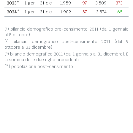
2023*
1 gen - 31 dic
1.959
-97
3.509
-373
-
2024*
1 gen - 31 dic
1.902
-57
3.574
+65
(¹) bilancio demografico pre-censimento 2011 (dal 1 gennaio
al 8 ottobre)
(²) bilancio demografico post-censimento 2011 (dal 9
ottobre al 31 dicembre)
(³) bilancio demografico 2011 (dal 1 gennaio al 31 dicembre). È
la somma delle due righe precedenti
(*) popolazione post-censimento