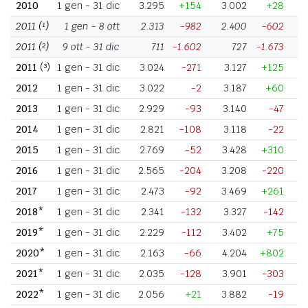
2010
1 gen - 31 dic
3.295
+154
3.002
+28
2011
(¹)
1 gen - 8 ott
2.313
-982
2.400
-602
2011
(²)
9 ott - 31 dic
711
-1.602
727
-1.673
2011
(³)
1 gen - 31 dic
3.024
-271
3.127
+125
2012
1 gen - 31 dic
3.022
-2
3.187
+60
2013
1 gen - 31 dic
2.929
-93
3.140
-47
2014
1 gen - 31 dic
2.821
-108
3.118
-22
2015
1 gen - 31 dic
2.769
-52
3.428
+310
2016
1 gen - 31 dic
2.565
-204
3.208
-220
2017
1 gen - 31 dic
2.473
-92
3.469
+261
2018*
1 gen - 31 dic
2.341
-132
3.327
-142
2019*
1 gen - 31 dic
2.229
-112
3.402
+75
2020*
1 gen - 31 dic
2.163
-66
4.204
+802
2021*
1 gen - 31 dic
2.035
-128
3.901
-303
-
2022*
1 gen - 31 dic
2.056
+21
3.882
-19