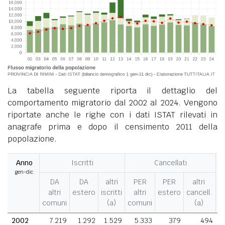
La tabella seguente riporta il dettaglio del
comportamento migratorio dal 2002 al 2024. Vengono
riportate anche le righe con i dati ISTAT rilevati in
anagrafe prima e dopo il censimento 2011 della
popolazione.
Anno
Iscritti
Cancellati
gen-dic
M
DA
DA
altri
PER
PER
altri
altri
estero
iscritti
altri
estero
cancell.
comuni
(a)
comuni
(a)
2002
7.219
1.292
1.529
5.333
379
494