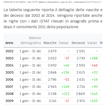
La tabella seguente riporta il dettaglio delle nascite e
dei decessi dal 2002 al 2024. Vengono riportate anche
le righe con i dati ISTAT rilevati in anagrafe prima e
dopo il censimento 2011 della popolazione.
Bilancio
Anno
demografico
Nascite
Variaz.
Decessi
Variaz.
Nat
2002
1 gen - 31 dic
2.679
-
2.551
-
2003
1 gen - 31 dic
2.652
-27
2.739
+188
2004
1 gen - 31 dic
2.692
+40
2.593
-146
2005
1 gen - 31 dic
2.848
+156
2.615
+22
2006
1 gen - 31 dic
2.796
-52
2.631
+16
2007
1 gen - 31 dic
2.945
+149
2.724
+93
2008
1 gen - 31 dic
3.158
+213
2.869
+145
2009
1 gen - 31 dic
3.141
-17
2.974
+105