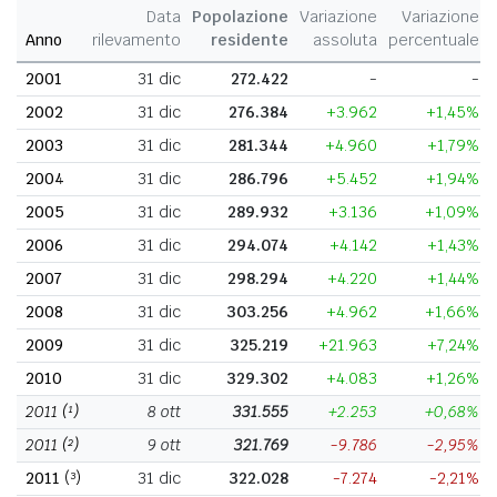
Data
Popolazione
Variazione
Variazione
Anno
rilevamento
residente
assoluta
percentuale
2001
31 dic
272.422
-
-
2002
31 dic
276.384
+3.962
+1,45%
2003
31 dic
281.344
+4.960
+1,79%
2004
31 dic
286.796
+5.452
+1,94%
2005
31 dic
289.932
+3.136
+1,09%
2006
31 dic
294.074
+4.142
+1,43%
2007
31 dic
298.294
+4.220
+1,44%
2008
31 dic
303.256
+4.962
+1,66%
2009
31 dic
325.219
+21.963
+7,24%
2010
31 dic
329.302
+4.083
+1,26%
2011
(¹)
8 ott
331.555
+2.253
+0,68%
2011
(²)
9 ott
321.769
-9.786
-2,95%
2011
(³)
31 dic
322.028
-7.274
-2,21%