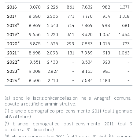
2016
9.070
2.226
861
7.832
982
1.377
2017
8.580
2.206
771
7.770
934
1.318
2018*
8.969
2.543
714
7.869
998
681
2019*
9.656
2.220
411
8.420
1.057
1.454
2020*
8.875
1.525
299
7.883
1.015
723
2021*
8.698
2.098
131
7.959
913
1.063
2022*
9.551
2.430
-
8.534
923
-
2023*
9.008
2.827
-
8.153
981
-
2024*
8.506
2.710
-
7.584
1.183
-
(a) sono le iscrizioni/cancellazioni nelle Anagrafi comunali
dovute a rettifiche amministrative.
(¹) bilancio demografico pre-censimento 2011 (dal 1 gennaio
al 8 ottobre)
(²) bilancio demografico post-censimento 2011 (dal 9
ottobre al 31 dicembre)
(³) bilancio demografico 2011 (dal 1 gen al 31 dic). È la somma