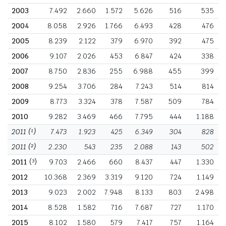
2003
7.492
2.660
1.572
5.626
516
535
2004
8.058
2.926
1.766
6.493
428
476
2005
8.239
2.122
379
6.970
392
475
2006
9.107
2.026
453
6.847
424
338
2007
8.750
2.836
255
6.988
455
399
2008
9.254
3.706
284
7.243
514
814
2009
8.773
3.324
378
7.587
509
784
2010
9.282
3.469
466
7.795
444
1.188
2011
(¹)
7.473
1.923
425
6.349
304
828
2011
(²)
2.230
543
235
2.088
143
502
2011
(³)
9.703
2.466
660
8.437
447
1.330
2012
10.368
2.369
3.319
9.120
724
1.149
2013
9.023
2.002
7.948
8.133
803
2.498
2014
8.528
1.582
716
7.687
727
1.170
2015
8.102
1.580
579
7.417
757
1.164