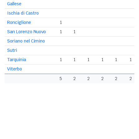
Gallese
Ischia di Castro
Ronciglione
1
San Lorenzo Nuovo
1
1
Soriano nel Cimino
Sutri
Tarquinia
1
1
1
1
1
1
Viterbo
5
2
2
2
2
2