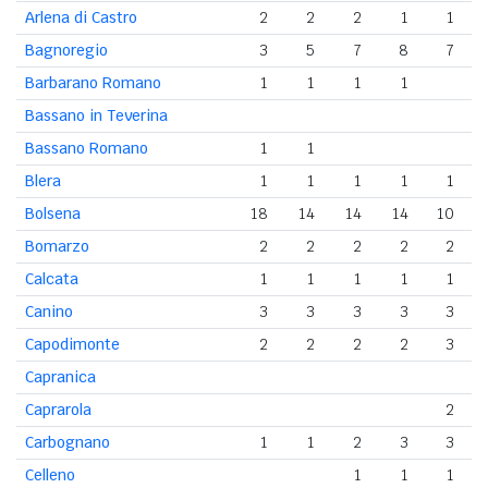
Arlena di Castro
2
2
2
1
1
Bagnoregio
3
5
7
8
7
Barbarano Romano
1
1
1
1
Bassano in Teverina
Bassano Romano
1
1
Blera
1
1
1
1
1
Bolsena
18
14
14
14
10
Bomarzo
2
2
2
2
2
Calcata
1
1
1
1
1
Canino
3
3
3
3
3
Capodimonte
2
2
2
2
3
Capranica
Caprarola
2
Carbognano
1
1
2
3
3
Celleno
1
1
1