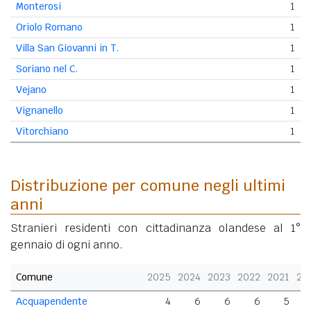
Monterosi
1
Oriolo Romano
1
Villa San Giovanni in T.
1
Soriano nel C.
1
Vejano
1
Vignanello
1
Vitorchiano
1
Distribuzione per comune negli ultimi
anni
Stranieri residenti con cittadinanza olandese al 1°
gennaio di ogni anno.
Comune
2025
2024
2023
2022
2021
20
Acquapendente
4
6
6
6
5