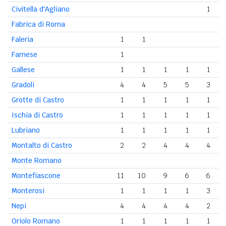
Civitella d'Agliano
1
Fabrica di Roma
Faleria
1
1
Farnese
1
Gallese
1
1
1
1
1
Gradoli
4
4
5
5
3
Grotte di Castro
1
1
1
1
1
Ischia di Castro
1
1
1
1
1
Lubriano
1
1
1
1
1
Montalto di Castro
2
2
4
4
4
Monte Romano
Montefiascone
11
10
9
6
6
Monterosi
1
1
1
1
3
Nepi
4
4
4
4
2
Oriolo Romano
1
1
1
1
1