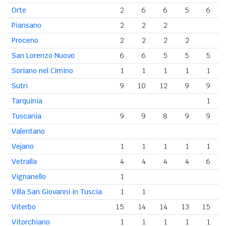
Orte
2
6
6
5
6
Piansano
2
2
2
Proceno
2
2
2
2
San Lorenzo Nuovo
6
6
5
5
5
Soriano nel Cimino
1
1
1
1
1
Sutri
9
10
12
9
9
Tarquinia
1
Tuscania
9
9
8
9
9
Valentano
Vejano
1
1
1
1
1
Vetralla
4
4
4
4
6
Vignanello
1
Villa San Giovanni in Tuscia
1
1
Viterbo
15
14
14
13
15
Vitorchiano
1
1
1
1
1