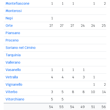
Montefiascone
1
1
1
1
2
Monterosi
Nepi
1
Orte
27
27
27
24
24
25
Piansano
Proceno
Soriano nel Cimino
Tarquinia
Vallerano
Vasanello
1
1
1
1
Vetralla
4
4
4
3
1
Vignanello
1
2
Viterbo
3
5
8
8
10
14
Vitorchiano
5
5
54
55
54
49
51
56