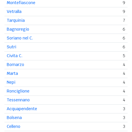
Montefiascone
9
Vetralla
9
Tarquinia
7
Bagnoregio
6
Soriano nel C.
6
Sutri
6
Civita C.
5
Bomarzo
4
Marta
4
Nepi
4
Ronciglione
4
Tessennano
4
Acquapendente
3
Bolsena
3
Celleno
3