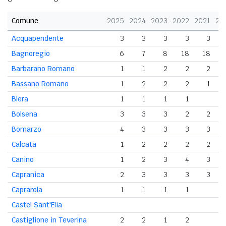
Comune
2025
2024
2023
2022
2021
20
Acquapendente
3
3
3
3
3
Bagnoregio
6
7
8
18
18
Barbarano Romano
1
1
2
2
2
Bassano Romano
1
2
2
2
1
Blera
1
1
1
1
Bolsena
3
3
3
2
2
Bomarzo
4
3
3
3
3
Calcata
1
2
2
2
2
Canino
1
2
3
4
3
Capranica
2
3
3
3
3
Caprarola
1
1
1
1
Castel Sant'Elia
Castiglione in Teverina
2
2
1
2