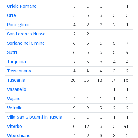
Oriolo Romano
1
1
1
1
Orte
3
5
3
3
3
Ronciglione
4
2
2
2
1
San Lorenzo Nuovo
2
2
Soriano nel Cimino
6
6
6
6
7
Sutri
6
6
6
6
9
Tarquinia
7
8
5
4
4
Tessennano
4
4
4
3
2
Tuscania
20
18
18
17
16
Vasanello
1
1
1
1
1
Vejano
1
1
1
1
2
Vetralla
9
9
9
2
2
Villa San Giovanni in Tuscia
1
1
1
1
1
Viterbo
10
12
13
13
41
Vitorchiano
1
2
3
3
2