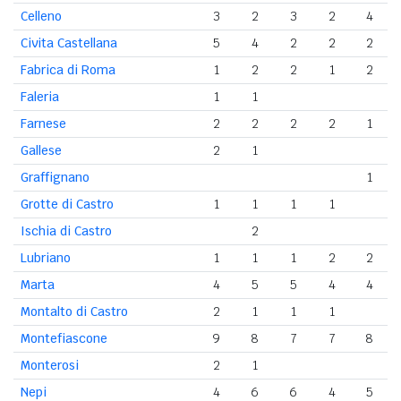
Celleno
3
2
3
2
4
Civita Castellana
5
4
2
2
2
Fabrica di Roma
1
2
2
1
2
Faleria
1
1
Farnese
2
2
2
2
1
Gallese
2
1
Graffignano
1
Grotte di Castro
1
1
1
1
Ischia di Castro
2
Lubriano
1
1
1
2
2
Marta
4
5
5
4
4
Montalto di Castro
2
1
1
1
Montefiascone
9
8
7
7
8
Monterosi
2
1
Nepi
4
6
6
4
5