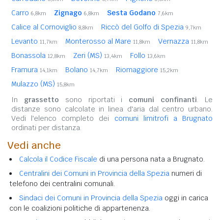
Carro
Zignago
Sesta Godano
6,8km
6,8km
7,6km
Calice al Cornoviglio
Riccò del Golfo di Spezia
8,8km
9,7km
Levanto
Monterosso al Mare
Vernazza
11,7km
11,8km
11,8km
Bonassola
Zeri (MS)
Follo
12,8km
13,4km
13,6km
Framura
Bolano
Riomaggiore
14,1km
14,7km
15,2km
Mulazzo (MS)
15,8km
In
grassetto
sono riportati i
comuni confinanti
. Le
distanze sono calcolate in linea d'aria dal centro urbano.
Vedi l'elenco completo dei
comuni limitrofi a Brugnato
ordinati per distanza.
Vedi anche
Calcola il Codice Fiscale
di una persona nata a Brugnato.
Centralini dei Comuni in Provincia della Spezia
numeri di
telefono dei centralini comunali.
Sindaci dei Comuni in Provincia della Spezia
oggi in carica
con le coalizioni politiche di appartenenza.