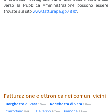
verso la Pubblica Amministrazione possono essere
trovate sul sito
www.fatturapa.gov.it
.
Fatturazione elettronica nei comuni vicini
Borghetto di Vara
Rocchetta di Vara
1,5km
3,0km
Carrodano
Beverino
Pignone
5,6km
5,7km
6,5km