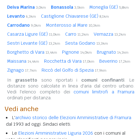
Deiva Marina
Bonassola
Moneglia (GE)
3,0km
3,5km
5,8km
Levanto
Castiglione Chiavarese (GE)
6,3km
8,1km
Carrodano
Monterosso al Mare
9,0km
10,3km
Casarza Ligure (GE)
Carro
Vernazza
11,0km
11,2km
13,2km
Sestri Levante (GE)
Sesta Godano
13,2km
13,3km
Borghetto di Vara
Pignone
Brugnato
13,4km
14,0km
14,1km
Maissana
Rocchetta di Vara
Beverino
14,4km
17,0km
17,2km
Zignago
Riccò del Golfo di Spezia
17,7km
17,9km
In
grassetto
sono riportati i
comuni confinanti
. Le
distanze sono calcolate in linea d'aria dal centro urbano.
Vedi l'elenco completo dei
comuni limitrofi a Framura
ordinati per distanza.
Vedi anche
L'
archivio storico delle Elezioni Amministrative di Framura
dal 1993 ad oggi. Sindaci eletti.
Le
Elezioni Amministrative Liguria 2026
con i comuni al