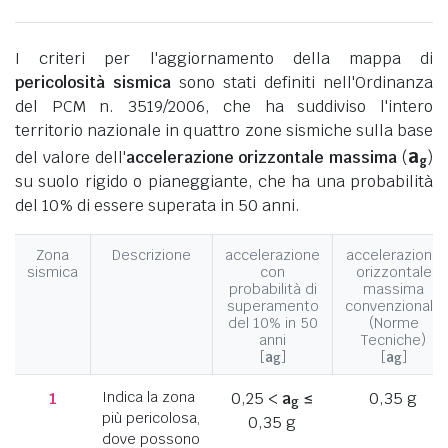
I criteri per l'aggiornamento della mappa di
pericolosità sismica
sono stati definiti nell'Ordinanza
del PCM n. 3519/2006, che ha suddiviso l'intero
territorio nazionale in quattro zone sismiche sulla base
a
del valore dell'
accelerazione orizzontale massima
(
)
g
su suolo rigido o pianeggiante, che ha una probabilità
del 10% di essere superata in 50 anni.
Zona
Descrizione
accelerazione
accelerazione
sismica
con
orizzontale
probabilità di
massima
superamento
convenzionale
del 10% in 50
(Norme
anni
Tecniche)
[
a
]
[
a
]
g
g
1
Indica la zona
0,25 <
a
≤
0,35 g
g
più pericolosa,
0,35 g
dove possono