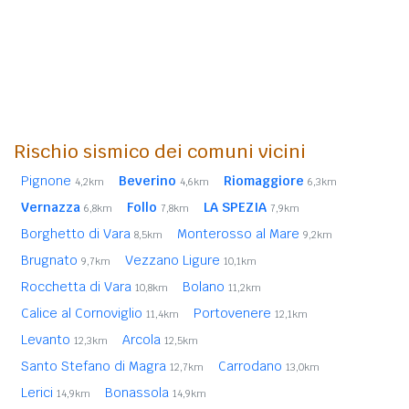
Rischio sismico dei comuni vicini
Pignone
Beverino
Riomaggiore
4,2km
4,6km
6,3km
Vernazza
Follo
LA SPEZIA
6,8km
7,8km
7,9km
Borghetto di Vara
Monterosso al Mare
8,5km
9,2km
Brugnato
Vezzano Ligure
9,7km
10,1km
Rocchetta di Vara
Bolano
10,8km
11,2km
Calice al Cornoviglio
Portovenere
11,4km
12,1km
Levanto
Arcola
12,3km
12,5km
Santo Stefano di Magra
Carrodano
12,7km
13,0km
Lerici
Bonassola
14,9km
14,9km