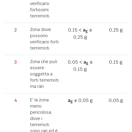
verificarsi
fortissimi
terremoti.
2
Zona dove
0,15 <
a
≤
0,25 g
g
possono
0,25 g
verificarsi forti
terremoti.
3
Zona che può
0,05 <
a
≤
0,15 g
g
essere
0,15 g
soggetta a
forti terremoti
ma rari.
4
E' la zona
a
≤ 0,05 g
0,05 g
g
meno
pericolosa,
dove i
terremoti
sono rari ed è