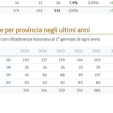
M
14
12
26
7,9%
0,09%
+
179
152
331
100%
+
e per provincia negli ultimi anni
i con cittadinanza kosovara al 1° gennaio di ogni anno.
2025
2024
2023
2022
2021
GE
152
137
139
144
163
IM
26
24
24
23
30
SP
91
90
88
99
107
SV
62
63
82
85
86
331
314
333
351
386