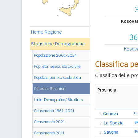
Kosovari
Home Regione
36
Statistiche Demografiche
Kosovar
Popolazione 2001-2024
Classifica p
Pop. età, sesso, stato civile
Classifica delle pr
Popolaz. per età scolastica
Cittadini Stranieri
Provincia
Indici Demografici / Struttura
Censimenti 1861-2021
Genova
G
1.
Censimento 2021
La Spezia
S
2.
Savona
S
3.
Censimento 2011