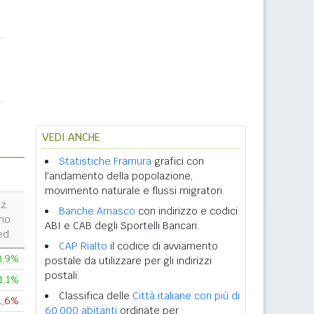
VEDI ANCHE
Statistiche Framura
grafici con
l'andamento della popolazione,
movimento naturale e flussi migratori.
z.
Banche Arnasco
con indirizzo e codici
no
ABI e CAB degli Sportelli Bancari.
ed.
CAP Rialto
il codice di avviamento
0,9%
postale da utilizzare per gli indirizzi
postali.
1,1%
Classifica delle
Città italiane con più di
1,6%
60.000 abitanti
ordinate per