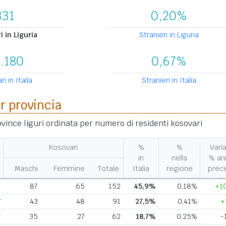
331
0,20%
 in Liguria
Stranieri in Liguria
.180
0,67%
i in Italia
Stranieri in Italia
er provincia
ovince liguri ordinata per numero di residenti kosovari
Kosovari
%
%
Varia
in
nella
% an
Maschi
Femmine
Totale
Italia
regione
prec
E
87
65
152
45,9%
0,18%
+1
P
43
48
91
27,5%
0,41%
+
V
35
27
62
18,7%
0,25%
-