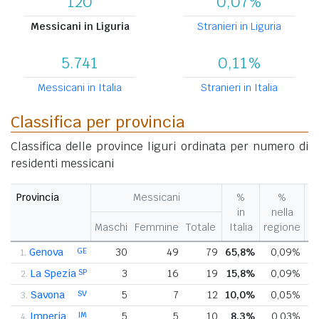
120
0,07%
Messicani in Liguria
Stranieri in Liguria
5.741
0,11%
Messicani in Italia
Stranieri in Italia
Classifica per provincia
Classifica delle province liguri ordinata per numero di
residenti messicani
Provincia
Messicani
%
%
V
in
nella
%
Maschi
Femmine
Totale
Italia
regione
pr
Genova
GE
30
49
79
65,8%
0,09%
+
1.
La Spezia
SP
3
16
19
15,8%
0,09%
2.
Savona
SV
5
7
12
10,0%
0,05%
+
3.
Imperia
IM
5
5
10
8,3%
0,03%
-
4.