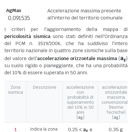
AgMax
Accelerazione massima presente
0,091535
all'interno del territorio comunale.
I criteri per l'aggiornamento della mappa di
pericolosità sismica
sono stati definiti nell'Ordinanza
del PCM n. 3519/2006, che ha suddiviso l'intero
territorio nazionale in quattro zone sismiche sulla base
a
del valore dell'
accelerazione orizzontale massima
(
)
g
su suolo rigido o pianeggiante, che ha una probabilità
del 10% di essere superata in 50 anni.
Zona
Descrizione
accelerazione
accelerazione
sismica
con
orizzontale
probabilità di
massima
superamento
convenzionale
del 10% in 50
(Norme
anni
Tecniche)
[
a
]
[
a
]
g
g
1
Indica la zona
0,25 <
a
≤
0,35 g
g