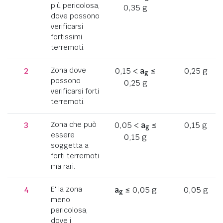
più pericolosa,
0,35 g
dove possono
verificarsi
fortissimi
terremoti.
2
Zona dove
0,15 <
a
≤
0,25 g
g
possono
0,25 g
verificarsi forti
terremoti.
3
Zona che può
0,05 <
a
≤
0,15 g
g
essere
0,15 g
soggetta a
forti terremoti
ma rari.
4
E' la zona
a
≤ 0,05 g
0,05 g
g
meno
pericolosa,
dove i