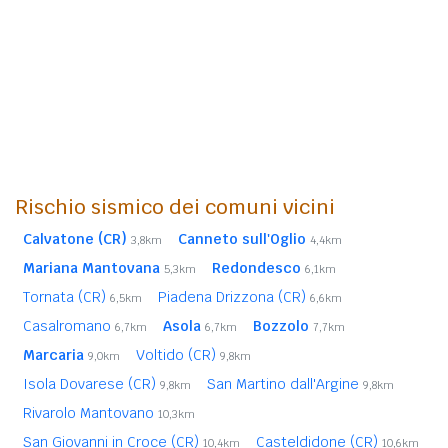
Rischio sismico dei comuni vicini
Calvatone (CR)
Canneto sull'Oglio
3,8km
4,4km
Mariana Mantovana
Redondesco
5,3km
6,1km
Tornata (CR)
Piadena Drizzona (CR)
6,5km
6,6km
Casalromano
Asola
Bozzolo
6,7km
6,7km
7,7km
Marcaria
Voltido (CR)
9,0km
9,8km
Isola Dovarese (CR)
San Martino dall'Argine
9,8km
9,8km
Rivarolo Mantovano
10,3km
San Giovanni in Croce (CR)
Casteldidone (CR)
10,4km
10,6km