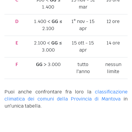
1.400
mar
D
1.400 <
GG
≤
1° nov - 15
12 ore
2.100
apr
E
2.100 <
GG
≤
15 ott - 15
14 ore
3.000
apr
F
GG
> 3.000
tutto
nessun
l'anno
limite
Puoi anche confrontare fra loro la
classificazione
climatica dei comuni della Provincia di Mantova
in
un'unica tabella.