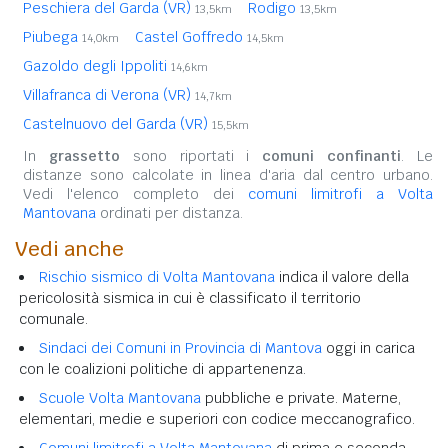
Peschiera del Garda (VR)
Rodigo
13,5km
13,5km
Piubega
Castel Goffredo
14,0km
14,5km
Gazoldo degli Ippoliti
14,6km
Villafranca di Verona (VR)
14,7km
Castelnuovo del Garda (VR)
15,5km
In
grassetto
sono riportati i
comuni confinanti
. Le
distanze sono calcolate in linea d'aria dal centro urbano.
Vedi l'elenco completo dei
comuni limitrofi a Volta
Mantovana
ordinati per distanza.
Vedi anche
Rischio sismico di Volta Mantovana
indica il valore della
pericolosità sismica in cui è classificato il territorio
comunale.
Sindaci dei Comuni in Provincia di Mantova
oggi in carica
con le coalizioni politiche di appartenenza.
Scuole Volta Mantovana
pubbliche e private. Materne,
elementari, medie e superiori con codice meccanografico.
Comuni limitrofi a Volta Mantovana
di prima e seconda