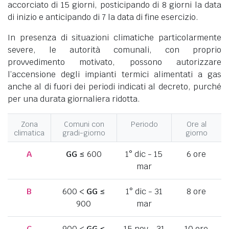
accorciato di 15 giorni, posticipando di 8 giorni la data
di inizio e anticipando di 7 la data di fine esercizio.
In presenza di situazioni climatiche particolarmente
severe, le autorità comunali, con proprio
provvedimento motivato, possono autorizzare
l’accensione degli impianti termici alimentati a gas
anche al di fuori dei periodi indicati al decreto, purché
per una durata giornaliera ridotta.
Zona
Comuni con
Periodo
Ore al
climatica
gradi-giorno
giorno
A
GG
≤ 600
1° dic - 15
6 ore
mar
B
600 <
GG
≤
1° dic - 31
8 ore
900
mar
C
900 <
GG
≤
15 nov - 31
10 ore