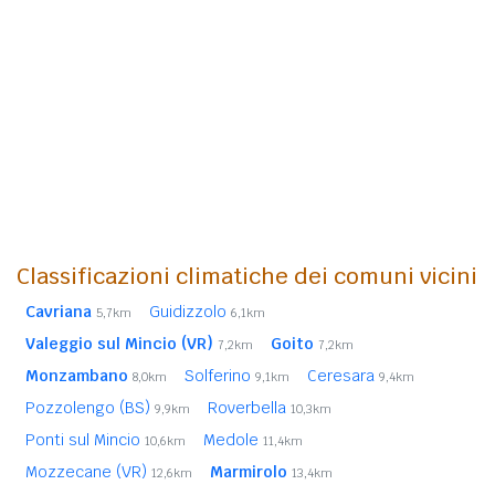
Classificazioni climatiche dei comuni vicini
Cavriana
Guidizzolo
5,7km
6,1km
Valeggio sul Mincio (VR)
Goito
7,2km
7,2km
Monzambano
Solferino
Ceresara
8,0km
9,1km
9,4km
Pozzolengo (BS)
Roverbella
9,9km
10,3km
Ponti sul Mincio
Medole
10,6km
11,4km
Mozzecane (VR)
Marmirolo
12,6km
13,4km