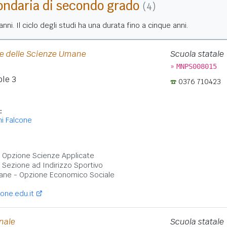
ondaria di secondo grado
(4)
nni. Il ciclo degli studi ha una durata fino a cinque anni.
o e delle Scienze Umane
Scuola statale
»
MNPS008015
ole 3
0376 710423
:
i Falcone
:
 - Opzione Scienze Applicate
- Sezione ad Indirizzo Sportivo
ane - Opzione Economico Sociale
one.edu.it
onale
Scuola statale