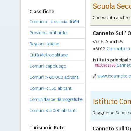
Scuola Sec
Classifiche
Conosciuta anche co
Comuni in provincia di MN
Canneto Sull' O
Province lombarde
Via F. Aporti 5
Regioni italiane
46013
Canneto su
Città Metropolitane
Istituto principale
Canneto
Comuni capoluogo
MNIC80100Q
www.iccanneto.e
Comuni
>
60.000 abitanti
Comuni
<
150 abitanti
Comuni/fasce demografiche
Istituto C
Comuni
<
5.000 abitanti
Raggruppa Scuole de
Turismo in Rete
Canneto sull'O