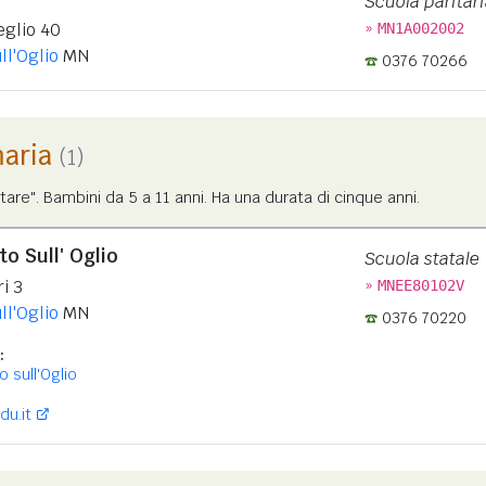
Scuola paritari
»
eglio 40
MN1A002002
ll'Oglio
MN
0376 70266
maria
(1)
tare". Bambini da 5 a 11 anni. Ha una durata di cinque anni.
o Sull' Oglio
Scuola statale
»
i 3
MNEE80102V
ll'Oglio
MN
0376 70220
:
 sull'Oglio
du.it