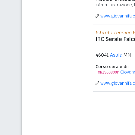
Amministrazione, 
www.giovannifalc
Istituto Tecnico
ITC Serale Fal
46041
Asola
MN
Corso serale di:
Giovann
MNIS00800P
www.giovannifalc