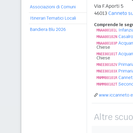
Via F.Aporti 5
Associazioni di Comuni
46013
Canneto su
Itinerari Tematici Locali
Comprende le segu
Bandiera Blu 2026
Infanzi
MNAA80101L
Casalr
MNAA80102N
Acquan
MNAA80103P
Chiese
Acquane
MNEE80101T
Chiese
Primari
MNEE80102V
Primari
MNEE80103X
Canneto
MNMM80101R
Second
MNMM80102T
www.iccanneto.e
Altre scuo