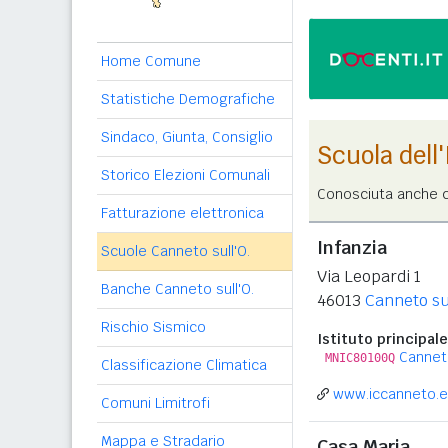
Home Comune
Statistiche Demografiche
Sindaco, Giunta, Consiglio
Scuola dell
Storico Elezioni Comunali
Conosciuta anche c
Fatturazione elettronica
Infanzia
Scuole Canneto sull'O.
Via Leopardi 1
Banche Canneto sull'O.
46013
Canneto su
Rischio Sismico
Istituto principale
Canneto
MNIC80100Q
Classificazione Climatica
www.iccanneto.e
Comuni Limitrofi
Mappa e Stradario
Casa Maria