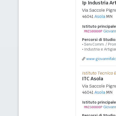
Ip Industria Ar
Via Saccole Pign
46041
Asola
MN
Istituto principale
Giovann
MNIS00800P
Percorsi di Studio
Serv.Comm. / Prom
Industria e Artigia
www.giovannifalc
Istituto Tecnico
ITC Asola
Via Saccole Pign
46041
Asola
MN
Istituto principale
Giovann
MNIS00800P
Percorsi di Studio