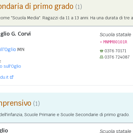
ondaria di primo grado
(1)
me "Scuola Media". Ragazzi da 11 a 13 anni. Ha una durata di tre a
glio G. Corvi
Scuola statale
»
MNMM80101R
ll'Oglio
MN
0376 70171
0376 724087
:
 sull'Oglio
du.it
omprensivo
(1)
ll'infanzia, Scuole Primarie e Scuole Secondarie di primo grado.
glio
Scuola statale