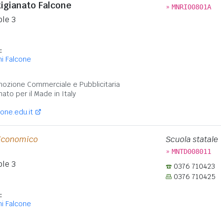
tigianato Falcone
»
MNRI00801A
ole 3
:
i Falcone
:
ozione Commerciale e Pubblicitaria
nato per il Made in Italy
one.edu.it
 Economico
Scuola statale
»
MNTD008011
ole 3
0376 710423
0376 710425
:
i Falcone
: