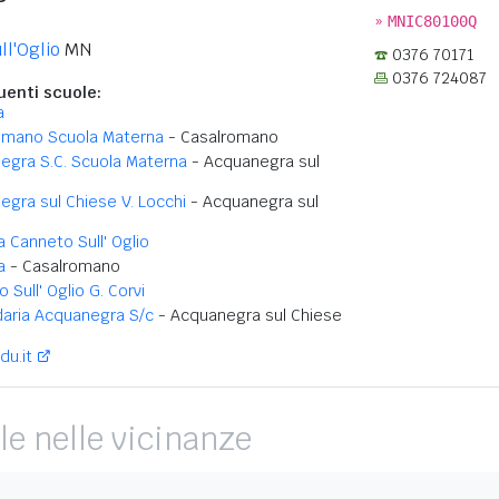
»
MNIC80100Q
ll'Oglio
MN
0376 70171
0376 724087
enti scuole:
a
omano Scuola Materna
- Casalromano
egra S.C. Scuola Materna
- Acquanegra sul
gra sul Chiese V. Locchi
- Acquanegra sul
a Canneto Sull' Oglio
a
- Casalromano
 Sull' Oglio G. Corvi
aria Acquanegra S/c
- Acquanegra sul Chiese
du.it
le nelle vicinanze