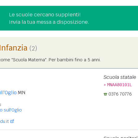
Le scuole cercano supplenti!
Invia la tua messa a disposizione.
'Infanzia
(2)
ome "Scuola Materna". Per bambini fino a 5 anni.
Scuola statale
»
MNAA80101L
ll'Oglio
MN
0376 70776
:
 sull'Oglio
du.it