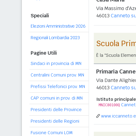
Via Massimo d'Az
Speciali
46013
Canneto su
Elezioni Amministrative 2026
Regionali Lombardia 2023
Scuola Pri
Pagine Utili
È la "Scuola Elemen
Sindaci in provincia di MN
Primaria Cannet
Centralini Comuni prov. MN
Via Dante Alighier
Prefissi Telefonici prov. MN
46013
Canneto su
CAP comuni in prov. di MN
Istituto principale
Canneto
MNIC80100Q
Presidenti delle Province
www.iccanneto.e
Presidenti delle Regioni
Fusione Comuni LOM