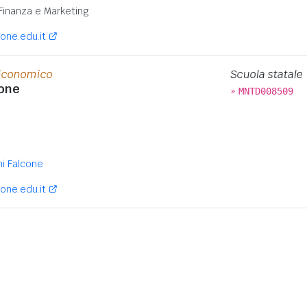
Finanza e Marketing
one.edu.it
 Economico
Scuola statale
cone
»
MNTD008509
i Falcone
one.edu.it