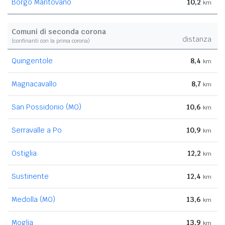
Borgo Mantovano
10,2
km
Comuni di seconda corona
distanza
(confinanti con la prima corona)
Quingentole
8,4
km
Magnacavallo
8,7
km
San Possidonio (MO)
10,6
km
Serravalle a Po
10,9
km
Ostiglia
12,2
km
Sustinente
12,4
km
Medolla (MO)
13,6
km
Moglia
13,9
km