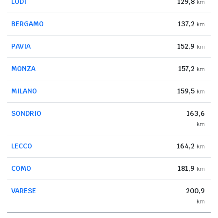
LODI
129,8
km
BERGAMO
137,2
km
PAVIA
152,9
km
MONZA
157,2
km
MILANO
159,5
km
SONDRIO
163,6
km
LECCO
164,2
km
COMO
181,9
km
VARESE
200,9
km