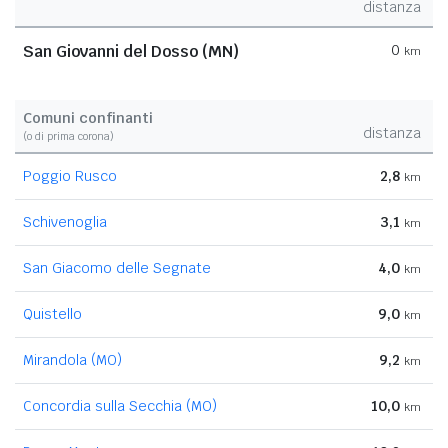
distanza
San Giovanni del Dosso (MN)
0
km
Comuni confinanti
distanza
(o di prima corona)
Poggio Rusco
2,8
km
Schivenoglia
3,1
km
San Giacomo delle Segnate
4,0
km
Quistello
9,0
km
Mirandola (MO)
9,2
km
Concordia sulla Secchia (MO)
10,0
km