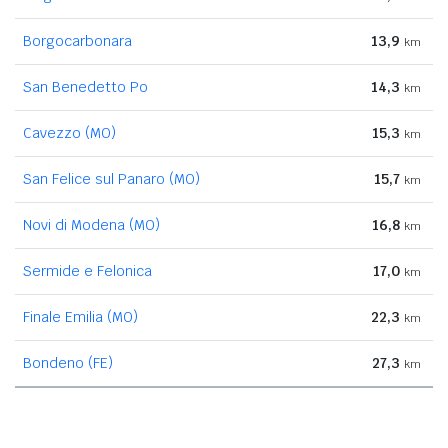
Borgocarbonara
13,9
km
San Benedetto Po
14,3
km
Cavezzo (MO)
15,3
km
San Felice sul Panaro (MO)
15,7
km
Novi di Modena (MO)
16,8
km
Sermide e Felonica
17,0
km
Finale Emilia (MO)
22,3
km
Bondeno (FE)
27,3
km