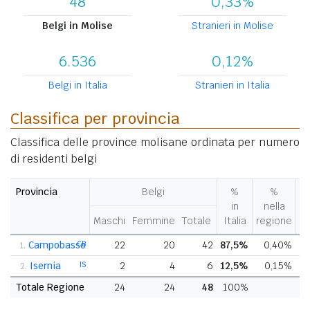
48
0,33%
Belgi in Molise
Stranieri in Molise
6.536
0,12%
Belgi in Italia
Stranieri in Italia
Classifica per provincia
Classifica delle province molisane ordinata per numero
di residenti belgi
Provincia
Belgi
%
%
V
in
nella
%
Maschi
Femmine
Totale
Italia
regione
pr
Campobasso
CB
22
20
42
87,5%
0,40%
+
1.
Isernia
IS
2
4
6
12,5%
0,15%
+
2.
Totale Regione
24
24
48
100%
+