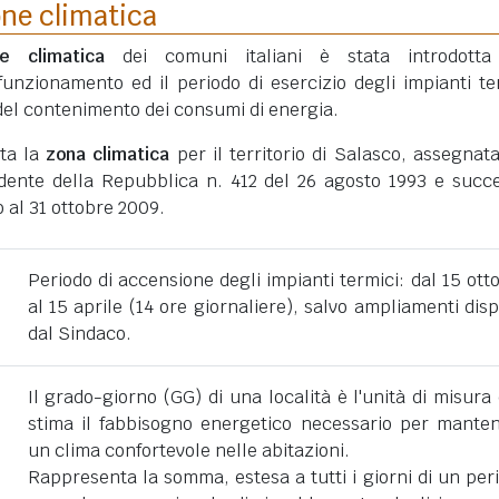
one climatica
ne climatica
dei comuni italiani è stata introdotta
funzionamento ed il periodo di esercizio degli impianti te
ni del contenimento dei consumi di energia.
ata la
zona climatica
per il territorio di Salasco, assegnat
dente della Repubblica n. 412 del 26 agosto 1993 e succe
 al 31 ottobre 2009.
Periodo di accensione degli impianti termici: dal 15 ott
al 15 aprile (14 ore giornaliere), salvo ampliamenti disp
dal Sindaco.
Il grado-giorno (GG) di una località è l'unità di misura
stima il fabbisogno energetico necessario per mante
un clima confortevole nelle abitazioni.
Rappresenta la somma, estesa a tutti i giorni di un per