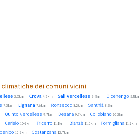
i climatiche dei comuni vicini
ellese
Crova
Sali Vercellese
Olcenengo
3,0km
4,2km
5,4km
5,5k
se
Lignana
Ronsecco
Santhià
7,3km
7,6km
8,2km
8,5km
Quinto Vercellese
Desana
Collobiano
9,7km
9,7km
10,3km
Carisio
Tricerro
Bianzè
Formigliana
10,6km
11,1km
11,2km
11,7km
ldenico
Costanzana
12,5km
12,7km