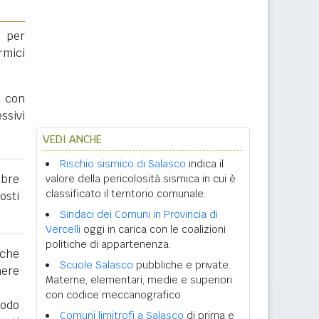
 per
rmici
a con
ssivi
VEDI ANCHE
Rischio sismico di Salasco
indica il
obre
valore della pericolosità sismica in cui è
classificato il territorio comunale.
osti
Sindaci dei Comuni in Provincia di
Vercelli
oggi in carica con le coalizioni
politiche di appartenenza.
 che
Scuole Salasco
pubbliche e private.
nere
Materne, elementari, medie e superiori
con codice meccanografico.
iodo
Comuni limitrofi a Salasco
di prima e