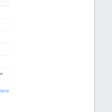
te
della