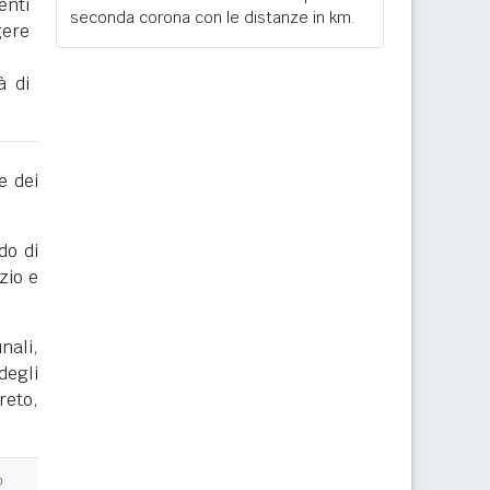
enti
seconda corona con le distanze in km.
gere
à di
e dei
do di
zio e
nali,
degli
reto,
o