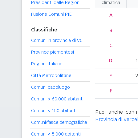
Presidenti delle Regioni
climatica
Fusione Comuni PIE
A
Classifiche
B
Comuni in provincia di VC
C
Province piemontesi
D
Regioni italiane
E
2
Città Metropolitane
Comuni capoluogo
F
Comuni
>
60.000 abitanti
Comuni
<
150 abitanti
Puoi anche confr
Provincia di Vercel
Comuni/fasce demografiche
Comuni
<
5.000 abitanti