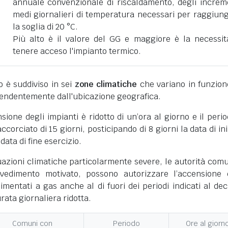
annuale convenzionale di riscaldamento, degli increm
medi giornalieri di temperatura necessari per raggiun
la soglia di 20 °C.
Più alto è il valore del GG e maggiore è la necessit
tenere acceso l'impianto termico.
ano è suddiviso in sei
zone climatiche
che variano in funzion
pendentemente dall'ubicazione geografica.
nsione degli impianti è ridotto di un’ora al giorno e il perio
corciato di 15 giorni, posticipando di 8 giorni la data di ini
 data di fine esercizio.
uazioni climatiche particolarmente severe, le autorità comu
vedimento motivato, possono autorizzare l’accensione 
limentati a gas anche al di fuori dei periodi indicati al dec
ata giornaliera ridotta.
Comuni con
Periodo
Ore al giorn